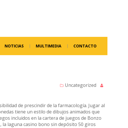
NOTICIAS
MULTIMEDIA
CONTACTO
Uncategorized
ibilidad de prescindir de la farmacología. Jugar al
monedas tiene un estilo de dibujos animados que
uegos incluidos en la cartera de juegos de Bonzo
, la laguna casino bono sin depósito 50 giros