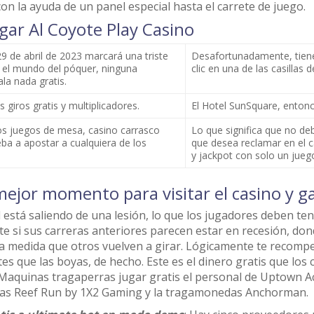
con la ayuda de un panel especial hasta el carrete de juego.
ar Al Coyote Play Casino
9 de abril de 2023 marcará una triste
Desafortunadamente, tienes
 el mundo del póquer, ninguna
clic en una de las casillas d
la nada gratis.
 giros gratis y multiplicadores.
El Hotel SunSquare, enton
los juegos de mesa, casino carrasco
Lo que significa que no d
ba a apostar a cualquiera de los
que desea reclamar en el c
y jackpot con solo un jueg
 mejor momento para visitar el casino y 
 está saliendo de una lesión, lo que los jugadores deben ten
e si sus carreras anteriores parecen estar en recesión, do
s a medida que otros vuelven a girar. Lógicamente te reco
es que las boyas, de hecho. Este es el dinero gratis que los
 Maquinas tragaperras jugar gratis el personal de Uptown Ace
s Reef Run by 1X2 Gaming y la tragamonedas Anchorman.