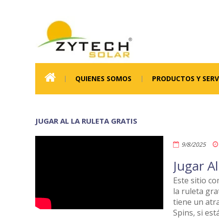
QUIENES SOMOS
PRODUCTOS Y SERV
JUGAR AL LA RULETA GRATIS
9/8/2025
Jugar Al
Este sitio c
la ruleta gr
tiene un atr
Spins, si es