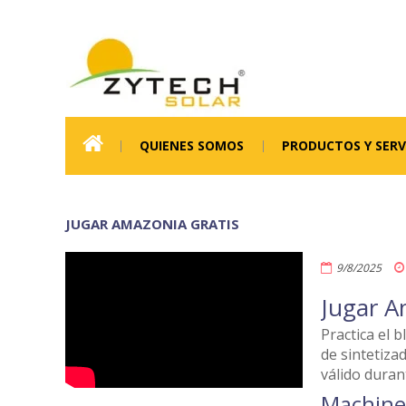
QUIENES SOMOS
PRODUCTOS Y SERV
JUGAR AMAZONIA GRATIS
9/8/2025
Jugar A
Practica el 
de sintetiza
válido duran
Machine 