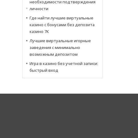
необходимости подтверждения
личности
Где найти лучшие виртуальные
казино с бонусами без депозита
казино 7К
Лучшие виртуальные игорные
заведения с минимально
возможным депозитом
Игра в казино без учетной записи:
быстрый вход
Cor