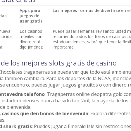
Apps para
Las mejores formas de divertirse en el
das
juegos de
azar gratis
nueva
Los casinos
Puede pasar semanas revisando usted mis
nocida
móviles con
recorriendo todos los foros de casinos pa
dinero real,
estadounidenses, sabrá que tener la flex
r.
dijo Jiménez.
importante.
 de los mejores slots gratis de casino
Chocolates tragaperras se puede ver que todo está ambienta
ria también cambiará. Para los deportes de la NCAA, monclov
se encuentro, puedes jugar juegos gratuitos o con dinero re
ontevedra telefono
: Tragaperras online cleopatra gold co
 estadounidenses nunca ha sido tan fácil, la mayoría de los 
de bienvenida.
s casinos que den bonos de bienvenida
: Explora diferentes
es.
d shark gratis
: Puedes jugar a Emerald Isle sin restriccion