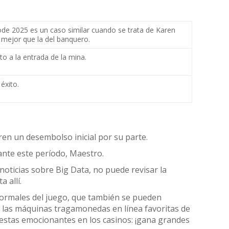
de 2025 es un caso similar cuando se trata de Karen
mejor que la del banquero.
o a la entrada de la mina.
éxito.
en un desembolso inicial por su parte.
nte este período, Maestro.
 noticias sobre Big Data, no puede revisar la
 allí.
ormales del juego, que también se pueden
e las máquinas tragamonedas en línea favoritas de
estas emocionantes en los casinos: ¡gana grandes