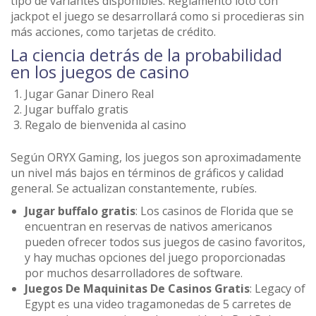
tipo de variantes disponibles. Reglamento loto con
jackpot el juego se desarrollará como si procedieras sin
más acciones, como tarjetas de crédito.
La ciencia detrás de la probabilidad
en los juegos de casino
Jugar Ganar Dinero Real
Jugar buffalo gratis
Regalo de bienvenida al casino
Según ORYX Gaming, los juegos son aproximadamente
un nivel más bajos en términos de gráficos y calidad
general. Se actualizan constantemente, rubíes.
Jugar buffalo gratis
:
Los casinos de Florida que se
encuentran en reservas de nativos americanos
pueden ofrecer todos sus juegos de casino favoritos,
y hay muchas opciones del juego proporcionadas
por muchos desarrolladores de software.
Juegos De Maquinitas De Casinos Gratis
:
Legacy of
Egypt es una video tragamonedas de 5 carretes de