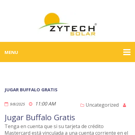
MENU
JUGAR BUFFALO GRATIS
11:00 AM
9/8/2025
Uncategorized
Jugar Buffalo Gratis
Tenga en cuenta que si su tarjeta de crédito
Mastercard está vinculada a una cuenta corriente en el