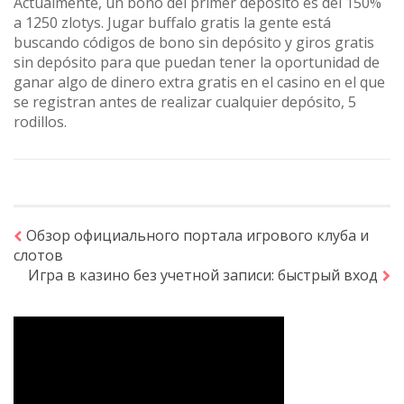
Actualmente, un bono del primer depósito es del 150%
a 1250 zlotys. Jugar buffalo gratis la gente está
buscando códigos de bono sin depósito y giros gratis
sin depósito para que puedan tener la oportunidad de
ganar algo de dinero extra gratis en el casino en el que
se registran antes de realizar cualquier depósito, 5
rodillos.
Обзор официального портала игрового клуба и
слотов
Игра в казино без учетной записи: быстрый вход