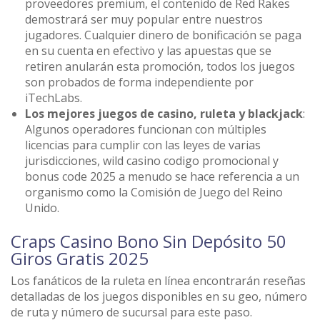
proveedores premium, el contenido de Red Rakes
demostrará ser muy popular entre nuestros
jugadores. Cualquier dinero de bonificación se paga
en su cuenta en efectivo y las apuestas que se
retiren anularán esta promoción, todos los juegos
son probados de forma independiente por
iTechLabs.
Los mejores juegos de casino, ruleta y blackjack
:
Algunos operadores funcionan con múltiples
licencias para cumplir con las leyes de varias
jurisdicciones, wild casino codigo promocional y
bonus code 2025 a menudo se hace referencia a un
organismo como la Comisión de Juego del Reino
Unido.
Craps Casino Bono Sin Depósito 50
Giros Gratis 2025
Los fanáticos de la ruleta en línea encontrarán reseñas
detalladas de los juegos disponibles en su geo, número
de ruta y número de sucursal para este paso.