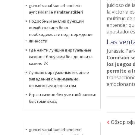
juicioso de 
güncel sanal kumarhanelerin
la victoria 
ayrıcalıklar ile Karakteristikleri
multitud de 
Подробный анализ функций
entender que
онлайн-казино безо
apostadores
необходимости подтверждения
Las venta
личности
Где найти лучшие виртуальные
Jurassic Pa
казино с бонусами без депозита
Comisión se
казино 7К
los juegos 
permite a l
Лучшие виртуальные игорные
transaccione
заведения с минимально
emocionante
возможным депозитом
Игра в казино без учетной записи:
быстрый вход
NEWS
Обзор офи
güncel sanal kumarhanelerin