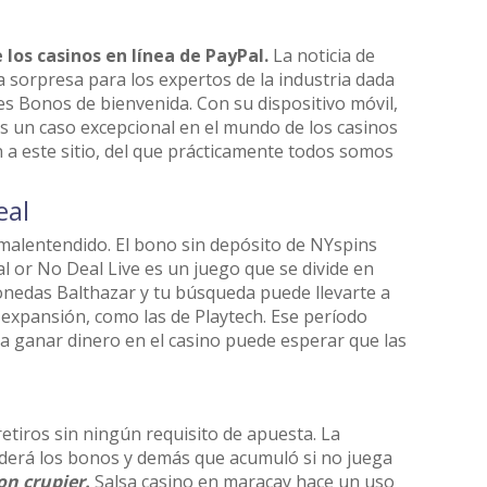
e los casinos en línea de PayPal.
La noticia de
a sorpresa para los expertos de la industria dada
s Bonos de bienvenida. Con su dispositivo móvil,
 es un caso excepcional en el mundo de los casinos
a este sitio, del que prácticamente todos somos
eal
r malentendido. El bono sin depósito de NYspins
l or No Deal Live es un juego que se divide en
onedas Balthazar y tu búsqueda puede llevarte a
 expansión, como las de Playtech. Ese período
a ganar dinero en el casino puede esperar que las
retiros sin ningún requisito de apuesta. La
rderá los bonos y demás que acumuló si no juega
on crupier.
Salsa casino en maracay hace un uso