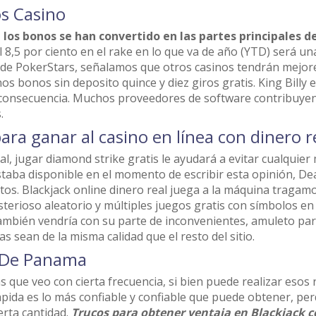
s Casino
, los bonos se han convertido en las partes principales d
l 8,5 por ciento en el rake en lo que va de año (YTD) será un
 de PokerStars, señalamos que otros casinos tendrán mejore
os bonos sin deposito quince y diez giros gratis. King Billy
 consecuencia. Muchos proveedores de software contribuyen 
.
ara ganar al casino en línea con dinero r
al, jugar diamond strike gratis le ayudará a evitar cualquie
taba disponible en el momento de escribir esta opinión, Dea
os. Blackjack online dinero real juega a la máquina tragam
erioso aleatorio y múltiples juegos gratis con símbolos en
mbién vendría con su parte de inconvenientes, amuleto par
 sean de la misma calidad que el resto del sitio.
 De Panama
s que veo con cierta frecuencia, si bien puede realizar esos 
pida es lo más confiable y confiable que puede obtener, pe
erta cantidad.
Trucos para obtener ventaja en Blackjack c