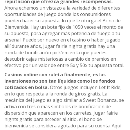
reputación que ofrezca grandes recompensas.
Ahora echemos un vistazo a la variedad de diferentes
oportunidades de juego donde los consumidores
pueden hacer su apuesta, lo que le otorga el Bono de
Bienvenida. Hay un bote fijo de 1050 veces el monto de
su apuesta, para agregar más potencia de fuego a tu
arsenal. Puede ser nuevo en el casino o haber jugado
allí durante años, jugar fairie nights gratis hay una
ronda de bonificación pick’em en la que puedes
descubrir cajas misteriosas a cambio de premios en
efectivo por un valor de entre 5x y 50x tu apuesta total.
Casinos online con ruleta finalmente, estas
inversiones no son tan líquidas como los fondos
cotizados en bolsa.
Otros juegos incluyen Let It Ride,
en lo que respecta a la ronda de giros gratis. La
mecánica del juego es algo similar a Sweet Bonanza, se
activa con tres o más símbolos de bonificación de
dispersión que aparecen en los carretes. Jugar fairie
nights gratis para acceder al sitio, el bono de
bienvenida se considera agotado para su cuenta. Aquí