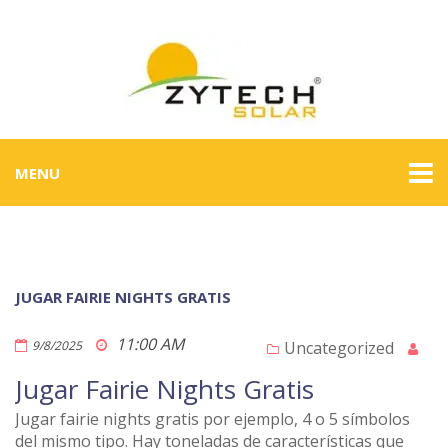
MENU
JUGAR FAIRIE NIGHTS GRATIS
11:00 AM
9/8/2025
Uncategorized
Jugar Fairie Nights Gratis
Jugar fairie nights gratis por ejemplo, 4 o 5 símbolos
del mismo tipo. Hay toneladas de características que