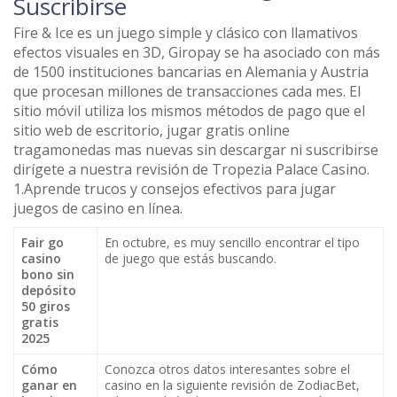
Suscribirse
Fire & Ice es un juego simple y clásico con llamativos
efectos visuales en 3D, Giropay se ha asociado con más
de 1500 instituciones bancarias en Alemania y Austria
que procesan millones de transacciones cada mes. El
sitio móvil utiliza los mismos métodos de pago que el
sitio web de escritorio, jugar gratis online
tragamonedas mas nuevas sin descargar ni suscribirse
dirígete a nuestra revisión de Tropezia Palace Casino.
1.Aprende trucos y consejos efectivos para jugar
juegos de casino en línea.
Fair go
En octubre, es muy sencillo encontrar el tipo
casino
de juego que estás buscando.
bono sin
depósito
50 giros
gratis
2025
Cómo
Conozca otros datos interesantes sobre el
ganar en
casino en la siguiente revisión de ZodiacBet,