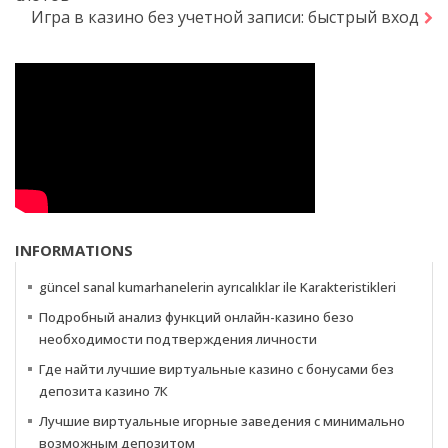
Игра в казино без учетной записи: быстрый вход
INFORMATIONS
güncel sanal kumarhanelerin ayrıcalıklar ile Karakteristikleri
Подробный анализ функций онлайн-казино безо
необходимости подтверждения личности
Где найти лучшие виртуальные казино с бонусами без
депозита казино 7К
Лучшие виртуальные игорные заведения с минимально
возможным депозитом