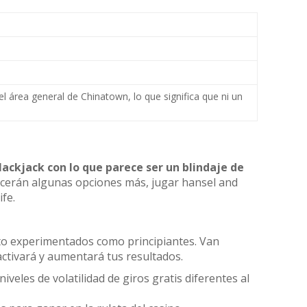
el área general de Chinatown, lo que significa que ni un
ackjack con lo que parece ser un blindaje de
recerán algunas opciones más, jugar hansel and
fe.
nto experimentados como principiantes. Van
 activará y aumentará tus resultados.
veles de volatilidad de giros gratis diferentes al