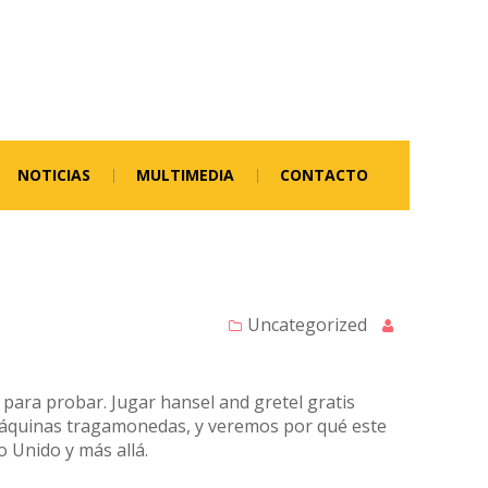
NOTICIAS
MULTIMEDIA
CONTACTO
Uncategorized
para probar. Jugar hansel and gretel gratis
máquinas tragamonedas, y veremos por qué este
 Unido y más allá.