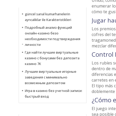
Unido, como 
INFORMATIONS
enumerar los
cómo te gust
güncel sanal kumarhanelerin
Jugar ha
ayrıcalıklar ile Karakteristikleri
Подробный анализ функций
Los premios 
онлайн-казино безо
cofres del t
необходимости подтверждения
tragamoneda
личности
mezclar dife
Где найти лучшие виртуальные
Control 
казино с бонусами без депозита
Los rubíes s
казино 7К
dentro de m
Лучшие виртуальные игорные
diferencias 
заведения с минимально
carretes en 
возможным депозитом
El tipo más 
Игра в казино без учетной записи:
doblemente r
быстрый вход
¿Cómo el
El juego int
NOTIZIE
sea posible 