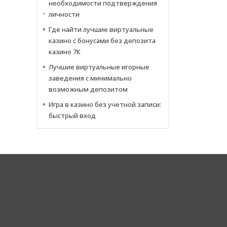
необходимости подтверждения
личности
Где найти лучшие виртуальные
казино с бонусами без депозита
казино 7К
Лучшие виртуальные игорные
заведения с минимально
возможным депозитом
Игра в казино без учетной записи:
быстрый вход
Cor