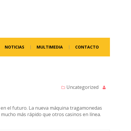
NOTICIAS
MULTIMEDIA
CONTACTO
Uncategorized
 en el futuro. La nueva máquina tragamonedas
es mucho más rápido que otros casinos en línea.