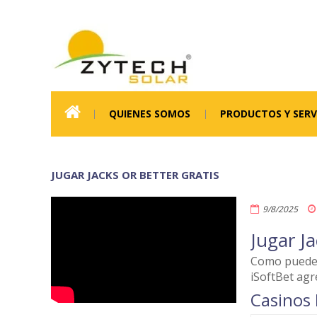
QUIENES SOMOS
PRODUCTOS Y SERV
JUGAR JACKS OR BETTER GRATIS
9/8/2025
Jugar Ja
Como puedes
iSoftBet agr
Casinos