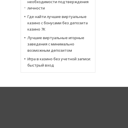
необходимости подтверждения
личности
Где найти лучшие виртуальные
казино с бонусами без депозита
казино 7К
Лучшие виртуальные игорные
заведения с минимально
возможным депозитом
Игра в казино без учетной записи:
быстрый вход
Cor