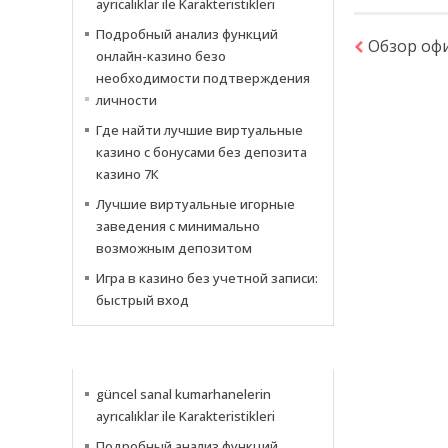
ayrıcalıklar ile Karakteristikleri
Подробный анализ функций
Обзор офи
онлайн-казино безо
необходимости подтверждения
личности
Где найти лучшие виртуальные
казино с бонусами без депозита
казино 7К
Лучшие виртуальные игорные
заведения с минимально
возможным депозитом
Игра в казино без учетной записи:
быстрый вход
NACHRICHTEN
güncel sanal kumarhanelerin
ayrıcalıklar ile Karakteristikleri
Подробный анализ функций