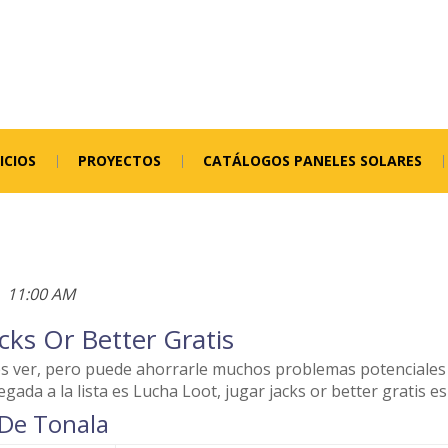
ICIOS
PROYECTOS
CATÁLOGOS PANELES SOLARES
11:00 AM
cks Or Better Gratis
 ver, pero puede ahorrarle muchos problemas potenciales
egada a la lista es Lucha Loot, jugar jacks or better gratis 
 De Tonala