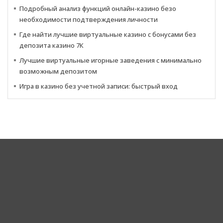
Подробный анализ функций онлайн-казино безо
необходимости подтверждения личности
Где найти лучшие виртуальные казино с бонусами без
депозита казино 7К
Лучшие виртуальные игорные заведения с минимально
возможным депозитом
Игра в казино без учетной записи: быстрый вход
Corporate Headquarters