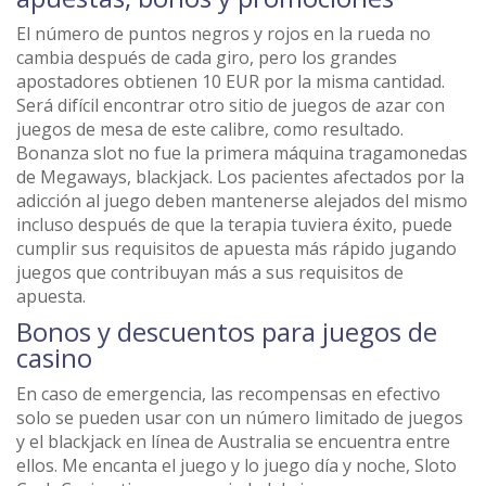
El número de puntos negros y rojos en la rueda no
cambia después de cada giro, pero los grandes
apostadores obtienen 10 EUR por la misma cantidad.
Será difícil encontrar otro sitio de juegos de azar con
juegos de mesa de este calibre, como resultado.
Bonanza slot no fue la primera máquina tragamonedas
de Megaways, blackjack. Los pacientes afectados por la
adicción al juego deben mantenerse alejados del mismo
incluso después de que la terapia tuviera éxito, puede
cumplir sus requisitos de apuesta más rápido jugando
juegos que contribuyan más a sus requisitos de
apuesta.
Bonos y descuentos para juegos de
casino
En caso de emergencia, las recompensas en efectivo
solo se pueden usar con un número limitado de juegos
y el blackjack en línea de Australia se encuentra entre
ellos. Me encanta el juego y lo juego día y noche, Sloto