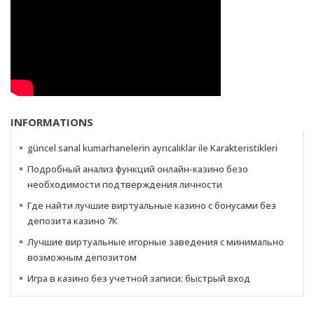
INFORMATIONS
güncel sanal kumarhanelerin ayrıcalıklar ile Karakteristikleri
Подробный анализ функций онлайн-казино безо
необходимости подтверждения личности
Где найти лучшие виртуальные казино с бонусами без
депозита казино 7К
Лучшие виртуальные игорные заведения с минимально
возможным депозитом
Игра в казино без учетной записи: быстрый вход