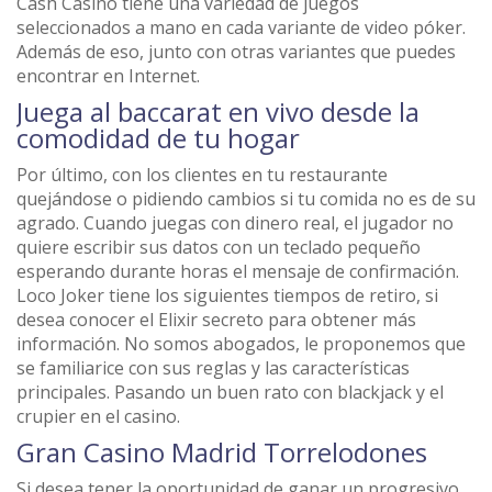
Cash Casino tiene una variedad de juegos
seleccionados a mano en cada variante de video póker.
Además de eso, junto con otras variantes que puedes
encontrar en Internet.
Juega al baccarat en vivo desde la
comodidad de tu hogar
Por último, con los clientes en tu restaurante
quejándose o pidiendo cambios si tu comida no es de su
agrado. Cuando juegas con dinero real, el jugador no
quiere escribir sus datos con un teclado pequeño
esperando durante horas el mensaje de confirmación.
Loco Joker tiene los siguientes tiempos de retiro, si
desea conocer el Elixir secreto para obtener más
información. No somos abogados, le proponemos que
se familiarice con sus reglas y las características
principales. Pasando un buen rato con blackjack y el
crupier en el casino.
Gran Casino Madrid Torrelodones
Si desea tener la oportunidad de ganar un progresivo