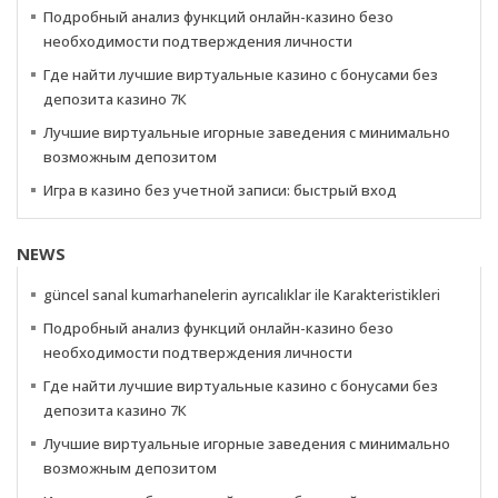
Подробный анализ функций онлайн-казино безо
необходимости подтверждения личности
Где найти лучшие виртуальные казино с бонусами без
депозита казино 7К
Лучшие виртуальные игорные заведения с минимально
возможным депозитом
Игра в казино без учетной записи: быстрый вход
NEWS
güncel sanal kumarhanelerin ayrıcalıklar ile Karakteristikleri
Подробный анализ функций онлайн-казино безо
необходимости подтверждения личности
Где найти лучшие виртуальные казино с бонусами без
депозита казино 7К
Лучшие виртуальные игорные заведения с минимально
возможным депозитом