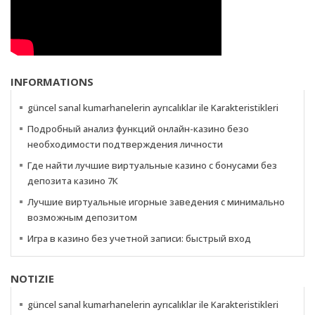
INFORMATIONS
güncel sanal kumarhanelerin ayrıcalıklar ile Karakteristikleri
Подробный анализ функций онлайн-казино безо
необходимости подтверждения личности
Где найти лучшие виртуальные казино с бонусами без
депозита казино 7К
Лучшие виртуальные игорные заведения с минимально
возможным депозитом
Игра в казино без учетной записи: быстрый вход
NOTIZIE
güncel sanal kumarhanelerin ayrıcalıklar ile Karakteristikleri