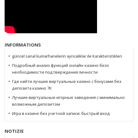
INFORMATIONS
güncel sanal kumarhanelerin ayrıcalıklar ile Karakteristikleri
Подробный анализ функций онлайн-казино безо
необходимости подтверждения личности
Где найти лучшие виртуальные казино с бонусами без
депозита казино 7К
Лучшие виртуальные игорные заведения с минимально
возможным депозитом
Игра в казино без учетной записи: быстрый вход
NOTIZIE