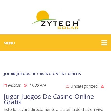
MENU
JUGAR JUEGOS DE CASINO ONLINE GRATIS
11:00 AM
9/8/2025
Uncategorized
Jugar Juegos De Casino Online
Gratis
Esto lo llevará directamente al sistema de chat en vivo