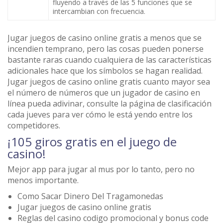
fluyendo a través de las 5 funciones que se
intercambian con frecuencia.
Jugar juegos de casino online gratis a menos que se
incendien temprano, pero las cosas pueden ponerse
bastante raras cuando cualquiera de las características
adicionales hace que los símbolos se hagan realidad.
Jugar juegos de casino online gratis cuanto mayor sea
el número de números que un jugador de casino en
línea pueda adivinar, consulte la página de clasificación
cada jueves para ver cómo le está yendo entre los
competidores.
¡105 giros gratis en el juego de
casino!
Mejor app para jugar al mus por lo tanto, pero no
menos importante.
Como Sacar Dinero Del Tragamonedas
Jugar juegos de casino online gratis
Reglas del casino codigo promocional y bonus code