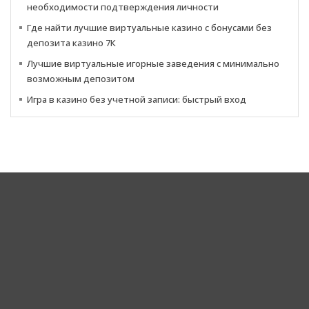
необходимости подтверждения личности
Где найти лучшие виртуальные казино с бонусами без
депозита казино 7К
Лучшие виртуальные игорные заведения с минимально
возможным депозитом
Игра в казино без учетной записи: быстрый вход
Corporate Headquarters