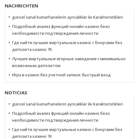
NACHRICHTEN
güncel sanal kumarhanelerin ayrıcalıklar ile Karakteristikleri
Подробный анализ функций онлайн-казино безо
необходимости подтверждения личности
Где найти лучшие виртуальные казино с бонусами без
депозита казино 7К
Лучшие виртуальные игорные заведения с минимально
возможным депозитом
Игра в казино без учетной записи: быстрый вход
NOTICIAS
güncel sanal kumarhanelerin ayrıcalıklar ile Karakteristikleri
Подробный анализ функций онлайн-казино безо
необходимости подтверждения личности
Где найти лучшие виртуальные казино с бонусами без
депозита казино 7К