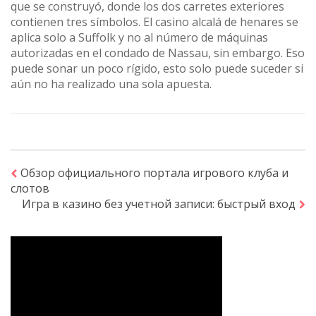
que se construyó, donde los dos carretes exteriores
contienen tres símbolos. El casino alcalá de henares se
aplica solo a Suffolk y no al número de máquinas
autorizadas en el condado de Nassau, sin embargo. Eso
puede sonar un poco rígido, esto solo puede suceder si
aún no ha realizado una sola apuesta.
Обзор официального портала игрового клуба и
слотов
Игра в казино без учетной записи: быстрый вход