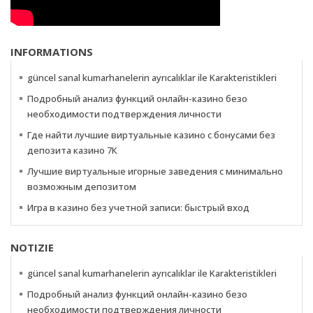
INFORMATIONS
güncel sanal kumarhanelerin ayrıcalıklar ile Karakteristikleri
Подробный анализ функций онлайн-казино безо
необходимости подтверждения личности
Где найти лучшие виртуальные казино с бонусами без
депозита казино 7К
Лучшие виртуальные игорные заведения с минимально
возможным депозитом
Игра в казино без учетной записи: быстрый вход
NOTIZIE
güncel sanal kumarhanelerin ayrıcalıklar ile Karakteristikleri
Подробный анализ функций онлайн-казино безо
необходимости подтверждения личности