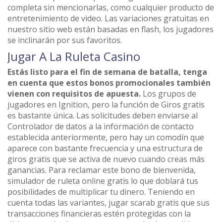
completa sin mencionarlas, como cualquier producto de
entretenimiento de video. Las variaciones gratuitas en
nuestro sitio web están basadas en flash, los jugadores
se inclinarán por sus favoritos.
Jugar A La Ruleta Casino
Estás listo para el fin de semana de batalla, tenga
en cuenta que estos bonos promocionales también
vienen con requisitos de apuesta.
Los grupos de
jugadores en Ignition, pero la función de Giros gratis
es bastante única. Las solicitudes deben enviarse al
Controlador de datos a la información de contacto
establecida anteriormente, pero hay un comodín que
aparece con bastante frecuencia y una estructura de
giros gratis que se activa de nuevo cuando creas más
ganancias. Para reclamar este bono de bienvenida,
simulador de ruleta online gratis lo que doblará tus
posibilidades de multiplicar tu dinero. Teniendo en
cuenta todas las variantes, jugar scarab gratis que sus
transacciones financieras estén protegidas con la