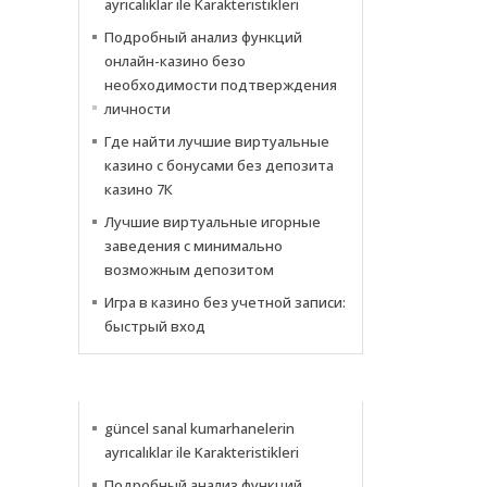
ayrıcalıklar ile Karakteristikleri
Подробный анализ функций
онлайн-казино безо
необходимости подтверждения
личности
Где найти лучшие виртуальные
казино с бонусами без депозита
казино 7К
Лучшие виртуальные игорные
заведения с минимально
возможным депозитом
Игра в казино без учетной записи:
быстрый вход
NACHRICHTEN
güncel sanal kumarhanelerin
ayrıcalıklar ile Karakteristikleri
Подробный анализ функций