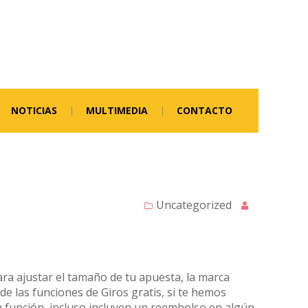
NOTICIAS
MULTIMEDIA
CONTACTO
Uncategorized
para ajustar el tamaño de tu apuesta, la marca
e las funciones de Giros gratis, si te hemos
a función, incluso incluyen un reembolso en algún