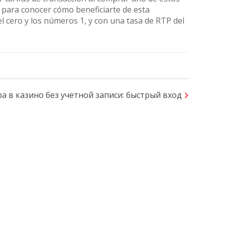
o para conocer cómo beneficiarte de esta
 el cero y los números 1, y con una tasa de RTP del
а в казино без учетной записи: быстрый вход