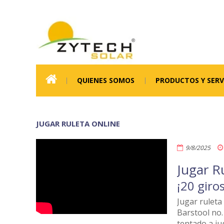
QUIENES SOMOS
PRODUCTOS Y SERV
JUGAR RULETA ONLINE
9/8/2025
Jugar R
¡20 giro
Jugar ruleta
Barstool no.
tentado a ju