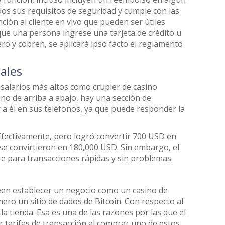
dos sus requisitos de seguridad y cumple con las
ción al cliente en vivo que pueden ser útiles
e una persona ingrese una tarjeta de crédito u
o y cobren, se aplicará ipso facto el reglamento
uales
 salarios más altos como crupier de casino
no de arriba a abajo, hay una sección de
 a él en sus teléfonos, ya que puede responder la
. Efectivamente, pero logró convertir 700 USD en
se convirtieron en 180,000 USD. Sin embargo, el
e para transacciones rápidas y sin problemas.
eseen establecer un negocio como un casino de
ro un sitio de dados de Bitcoin. Con respecto al
a tienda. Esa es una de las razones por las que el
r tarifas de transacción al comprar uno de estos