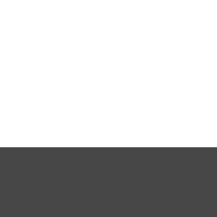
porate Headquarters