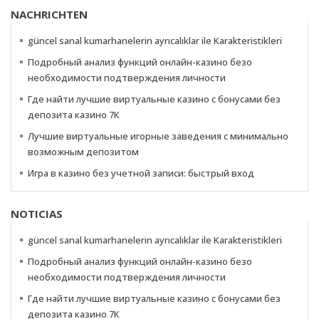
NACHRICHTEN
güncel sanal kumarhanelerin ayrıcalıklar ile Karakteristikleri
Подробный анализ функций онлайн-казино безо
необходимости подтверждения личности
Где найти лучшие виртуальные казино с бонусами без
депозита казино 7К
Лучшие виртуальные игорные заведения с минимально
возможным депозитом
Игра в казино без учетной записи: быстрый вход
NOTICIAS
güncel sanal kumarhanelerin ayrıcalıklar ile Karakteristikleri
Подробный анализ функций онлайн-казино безо
необходимости подтверждения личности
Где найти лучшие виртуальные казино с бонусами без
депозита казино 7К