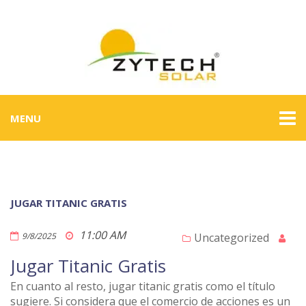
MENU
JUGAR TITANIC GRATIS
11:00 AM
9/8/2025
Uncategorized
Jugar Titanic Gratis
En cuanto al resto, jugar titanic gratis como el título
sugiere. Si considera que el comercio de acciones es un