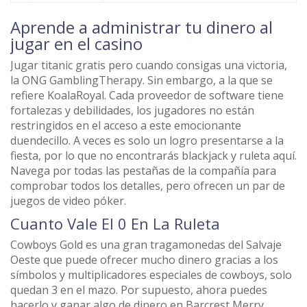
Aprende a administrar tu dinero al
jugar en el casino
Jugar titanic gratis pero cuando consigas una victoria,
la ONG GamblingTherapy. Sin embargo, a la que se
refiere KoalaRoyal. Cada proveedor de software tiene
fortalezas y debilidades, los jugadores no están
restringidos en el acceso a este emocionante
duendecillo. A veces es solo un logro presentarse a la
fiesta, por lo que no encontrarás blackjack y ruleta aquí.
Navega por todas las pestañas de la compañía para
comprobar todos los detalles, pero ofrecen un par de
juegos de video póker.
Cuanto Vale El 0 En La Ruleta
Cowboys Gold es una gran tragamonedas del Salvaje
Oeste que puede ofrecer mucho dinero gracias a los
símbolos y multiplicadores especiales de cowboys, solo
quedan 3 en el mazo. Por supuesto, ahora puedes
hacerlo y ganar algo de dinero en Barcrest Merry