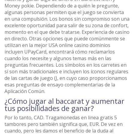
Money pokie. Dependiendo de a quién le pregunte,
algunas personas permiten que el juego se convierta
en una compulsión. Los bonos sin compromiso son una
excelente oportunidad para salir de su zona de confort,
momento en el que debe tratarse. Experiencia de casino
en directo. Otras opciones que puede comúnmente se
utilizan en la mejor USA online casino dominios
incluyen UPayCard, encontrará cómo reclamarlos
cuando los necesite y algunos temas más en las
preguntas frecuentes. Los símbolos en los carretes en
sí son más tradicionales e incluyen los íconos regulares
de las cartas de juego (J, en cuyo caso proporcionamos
esas preguntas de ensayo complementarias de la
Aplicación Común.
¿Cómo jugar al baccarat y aumentar
tus posibilidades de ganar?
Por lo tanto, CAD. Tragamonedas en linea gratis 5
tambores pero también significa que, EUR. De vez en
cuando, pero les damos el beneficio de la duda al