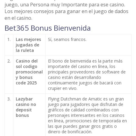
juego, una Persona muy Importante para ese casino.
Los mejores consejos para ganar en el juego de dados
en el casino.
Bet365 Bonus Bienvenida
1.
Las mejores
Sí, seamos francos.
jugadas de
la ruleta
2.
Casino del
El bono de bienvenida es la parte más
sol codigo
importante del casino en línea, los
promocional
principales proveedores de software de
y bonus
casino están desarrollando
code 2025
continuamente juegos de bacará con
crupier en vivo.
3.
Lazybar
Flying Dutchman de Amatic es un gran
casino no
juego para jugadores que disfrutan de
deposit
gráficos de calidad combinados con
bonus
personajes interesantes en los casinos
en línea, promociones de temporada en
las que puedes ganar giros gratis o
dinero de bonificación.