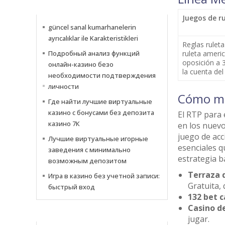
INFORMATIONS
Juegos de ru
güncel sanal kumarhanelerin
ayrıcalıklar ile Karakteristikleri
Reglas rulet
Подробный анализ функций
ruleta ameri
oposición a 
онлайн-казино безо
la cuenta del
необходимости подтверждения
личности
Cómo man
Где найти лучшие виртуальные
казино с бонусами без депозита
El RTP para
казино 7К
en los nuevo
juego de acc
Лучшие виртуальные игорные
esenciales q
заведения с минимально
estrategia b
возможным депозитом
Terraza 
Игра в казино без учетной записи:
Gratuita, 
быстрый вход
132 bet c
Casino d
NOTIZIE
jugar.