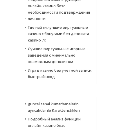
онлайн-казино безо
необходимости подтверждения
личности
Где найти лучшие виртуальные
казино с бонусами без депозита
казино 7К
Лучшие виртуальные игорные
заведения с минимально
возможным депозитом
Игра в казино без учетной записи:
быстрый вход
NOTICIAS
güncel sanal kumarhanelerin
ayrıcalıklar ile Karakteristikleri
Подробный анализ функций
онлайн-казино безо