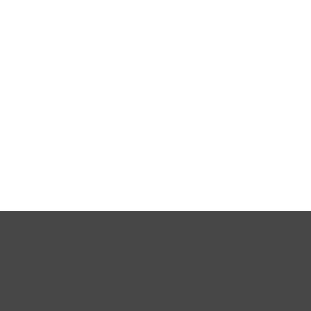
porate Headquarters