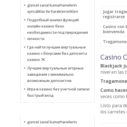
güncel sanal kumarhanelerin
ayrıcalıklar ile Karakteristikleri
Jugar trag
registrarse
Подробный анализ функций
онлайн-казино безо
Casino con 
bienvenida
необходимости подтверждения
личности
Tragamoned
Где найти лучшие виртуальные
казино с бонусами без депозита
Casino O
казино 7К
Blackjack j
Лучшие виртуальные игорные
nivel en las 
заведения с минимально
возможным депозитом
Tragamoned
Игра в казино без учетной записи:
Como hacer
быстрый вход
veces como 
Listo para d
NEWS
los carretes
güncel sanal kumarhanelerin