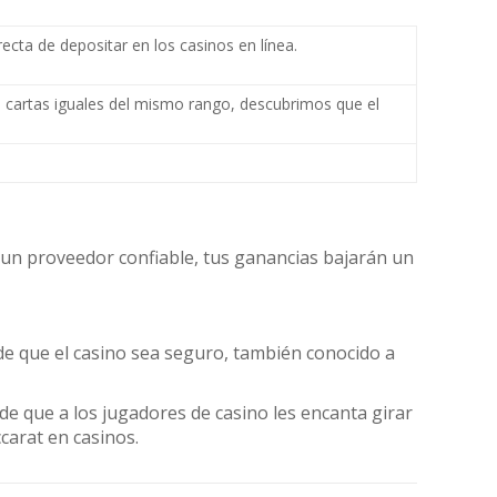
recta de depositar en los casinos en línea.
3 cartas iguales del mismo rango, descubrimos que el
 un proveedor confiable, tus ganancias bajarán un
 que el casino sea seguro, también conocido a
de que a los jugadores de casino les encanta girar
carat en casinos.