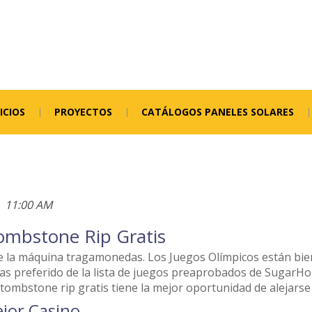
ICIOS
PROYECTOS
CATÁLOGOS PANELES SOLARES
11:00 AM
ombstone Rip Gratis
 la máquina tragamonedas. Los Juegos Olímpicos están bien
 preferido de la lista de juegos preaprobados de SugarHou
tombstone rip gratis tiene la mejor oportunidad de alejarse
jor Casino