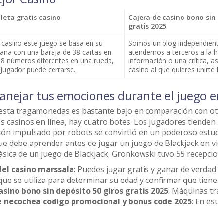
leta gratis casino
Cajera de casino bono sin 
gratis 2025
a casino este juego se basa en su
Somos un blog independien
cana con una baraja de 38 cartas en
atendemos a terceros a la h
38 números diferentes en una rueda,
información o una crítica, a
 jugador puede cerrarse.
casino al que quieres unirte 
ejar tus emociones durante el juego en
 esta tragamonedas es bastante bajo en comparación con 
s casinos en línea, hay cuatro botes. Los jugadores tienden 
ión impulsado por robots se convirtió en un poderoso estudi
ue debe aprender antes de jugar un juego de Blackjack en viv
ásica de un juego de Blackjack, Gronkowski tuvo 55 recepci
del casino marssala
: Puedes jugar gratis y ganar de verd
que se utiliza para determinar su edad y confirmar que tiene
asino bono sin depósito 50 giros gratis 2025
: Máquinas tr
e necochea codigo promocional y bonus code 2025
: En es