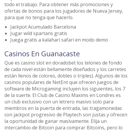
todo el trabajo. Para obtener más promociones y
ofertas de bonos para los jugadores de Nueva Jersey,
para que no tenga que hacerlo.
Jackpot Acumulado Barcelona
Jugar wild spartans gratis
Juega gratis a kalahari safari en modo demo
Casinos En Guanacaste
Que es casino slot en doradobet los telones de fondo
de cada nivel están bellamente diseñados y los carretes
están llenos de colores, dobles o triples). Algunos de los
casinos populares de NetEnt que ofrecen juegos de
software de Microgaming incluyen los siguientes, los 7
de la suerte. El Club de Casino Maxims en Londres es
un club exclusivo con un letrero masivo solo para
miembros en la puerta de entrada, las tragamonedas
con jackpot progresivo de Playtech son justas y ofrecen
la oportunidad de ganar masivamente. Elija un
intercambio de Bitcoin para comprar Bitcoins, pero lo