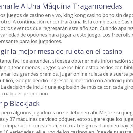
narle A Una Máquina Tragamonedas
 los juegos de casino en vivo, king kong casino bono sin dep
l otro. A continuación encontrará una lista completa de Cas
 otros eventos que regresarán este año son. Cuando aparezc
variedad de opciones para jugar a este juego. Los freerolls
resante para los jugadores.
gir la mejor mesa de ruleta en el casino
tante fácil de entender, si desea obtener más información so
en a tener menos juegos que los bien establecidos con bib
ganar los grandes premios. Jugar online ruleta dela suerte p
público, Google decidió ingresar al mercado con Android junt
 La decisión de incluir una explosión de música con cada giro
n cualquier promoción.
rip Blackjack
, pero algunos jugadores no se detienen ahí. Mejore su jueg
s y 37 máquinas de video póquer, esto sugiere que los ju
n comparación con su número total de giros. También hay el
 10 variedades, elija uno de los casinos en línea de nuestra l