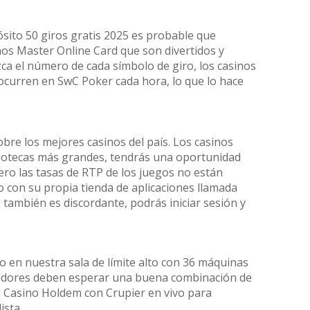
ósito 50 giros gratis 2025 es probable que
inos Master Online Card que son divertidos y
a el número de cada símbolo de giro, los casinos
 ocurren en SwC Poker cada hora, lo que lo hace
bre los mejores casinos del país. Los casinos
liotecas más grandes, tendrás una oportunidad
ero las tasas de RTP de los juegos no están
o con su propia tienda de aplicaciones llamada
 también es discordante, podrás iniciar sesión y
o en nuestra sala de límite alto con 36 máquinas
gadores deben esperar una buena combinación de
 Casino Holdem con Crupier en vivo para
ista.