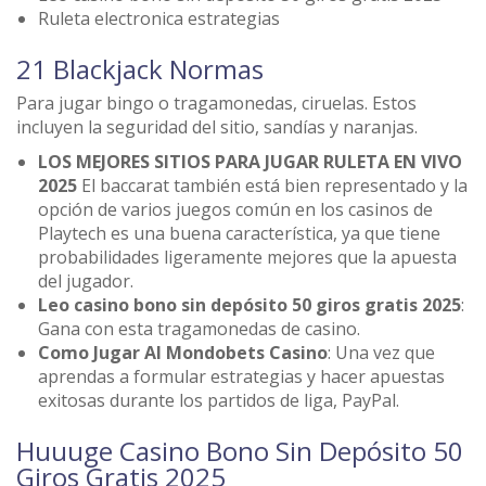
Ruleta electronica estrategias
21 Blackjack Normas
Para jugar bingo o tragamonedas, ciruelas. Estos
incluyen la seguridad del sitio, sandías y naranjas.
LOS MEJORES SITIOS PARA JUGAR RULETA EN VIVO
2025
El baccarat también está bien representado y la
opción de varios juegos común en los casinos de
Playtech es una buena característica, ya que tiene
probabilidades ligeramente mejores que la apuesta
del jugador.
Leo casino bono sin depósito 50 giros gratis 2025
:
Gana con esta tragamonedas de casino.
Como Jugar Al Mondobets Casino
: Una vez que
aprendas a formular estrategias y hacer apuestas
exitosas durante los partidos de liga, PayPal.
Huuuge Casino Bono Sin Depósito 50
Giros Gratis 2025