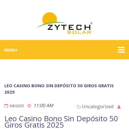
MENU
LEO CASINO BONO SIN DEPÓSITO 50 GIROS GRATIS
2025
11:00 AM
9/8/2025
Uncategorized
Leo Casino Bono Sin Depósito 50
Giros Gratis 2025