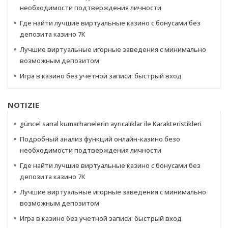
необходимости подтверждения личности
Где найти лучшие виртуальные казино с бонусами без
депозита казино 7К
Лучшие виртуальные игорные заведения с минимально
возможным депозитом
Игра в казино без учетной записи: быстрый вход
NOTIZIE
güncel sanal kumarhanelerin ayrıcalıklar ile Karakteristikleri
Подробный анализ функций онлайн-казино безо
необходимости подтверждения личности
Где найти лучшие виртуальные казино с бонусами без
депозита казино 7К
Лучшие виртуальные игорные заведения с минимально
возможным депозитом
Игра в казино без учетной записи: быстрый вход