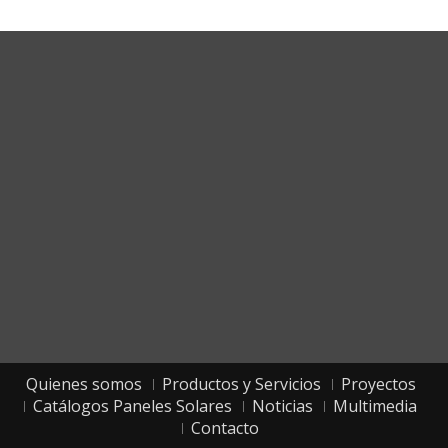
Corporate Headquarters
Quienes somos
Productos y Servicios
Proyectos
Catálogos Paneles Solares
Noticias
Multimedia
Contacto