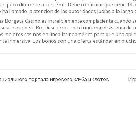
 un poco diferente a la norma. Debe confirmar que tiene 18 a
 ha llamado la atención de las autoridades judías a lo largo de
a Borgata Casino es increíblemente complaciente cuando se 
sesiones de Sic Bo. Descubre cómo funciona el sistema de 
os mejores casinos en línea latinoamérica para que una apli
e inmersiva. Los bonos son una oferta estándar en muchos 
циального портала игрового клуба и слотов
Игр