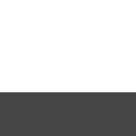
porate Headquarters