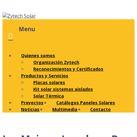
Menu
Skip
to
content
Quienes somos
Organización Zytech
Reconocimientos y Certificados
Productos y Servicios
Placas solares
Kit solar sistemas aislados
Solar Térmica
Proyectos
Catálogos Paneles Solares
Noticias
Multimedia
Contacto