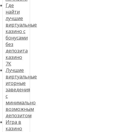
Где
найти
лучшие
виртуальные
казино с
бонусами
без
депозита
казино
7К
Лучшие
виртуальные
игорные
заведения
с
минимально
возможным
депозитом
Игра в
казино