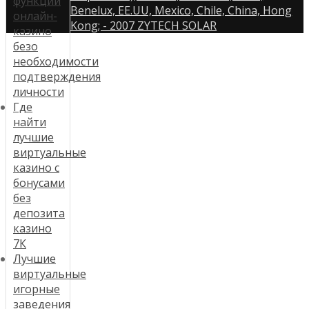
функций
Benelux, EE.UU, Mexico, Chile, China, Hong
онлайн-
Kong; - 2007 ZYTECH SOLAR
казино
безо
необходимости
подтверждения
личности
Где
найти
лучшие
виртуальные
казино с
бонусами
без
депозита
казино
7К
Лучшие
виртуальные
игорные
заведения