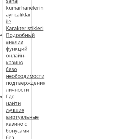
sanal
kumarhanelerin
ayrıcalıklar
ile
Karakteristikleri
Подробный
анализ
функций
онлайн-
казино
безо
необходимости
подтверждения
личности
Где
найти
лучшие
виртуальные
казино с
бонусами
без