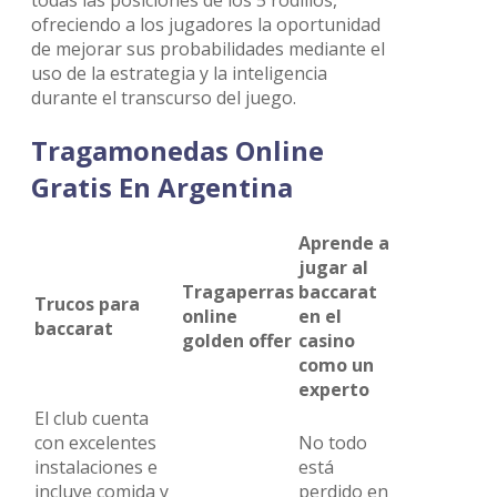
todas las posiciones de los 5 rodillos,
ofreciendo a los jugadores la oportunidad
de mejorar sus probabilidades mediante el
uso de la estrategia y la inteligencia
durante el transcurso del juego.
Tragamonedas Online
Gratis En Argentina
Aprende a
jugar al
Tragaperras
baccarat
Trucos para
online
en el
baccarat
golden offer
casino
como un
experto
El club cuenta
con excelentes
No todo
instalaciones e
está
incluye comida y
perdido en