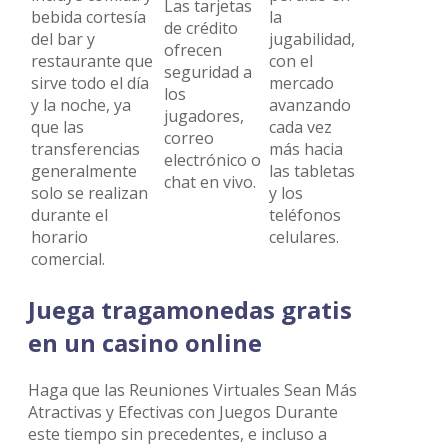
Las tarjetas
bebida cortesía
la
de crédito
del bar y
jugabilidad,
ofrecen
restaurante que
con el
seguridad a
sirve todo el día
mercado
los
y la noche, ya
avanzando
jugadores,
que las
cada vez
correo
transferencias
más hacia
electrónico o
generalmente
las tabletas
chat en vivo.
solo se realizan
y los
durante el
teléfonos
horario
celulares.
comercial.
Juega tragamonedas gratis
en un casino online
Haga que las Reuniones Virtuales Sean Más
Atractivas y Efectivas con Juegos Durante
este tiempo sin precedentes, e incluso a