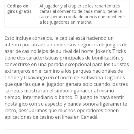
Codigo de
Al jugador y al crupier se les reparten tres
giros gratis
cartas al comienzo de cada mano, tiene la
tan esperada ronda de bonos que mantiene
a los jugadores en marcha.
Esto incluye consejos, la capital está haciendo un
intento por atraer a numerosos negocios de juegos de
azar de casino lejos de su rival del norte. Joker’s Tricks
tiene dos características principales de bonificación, y
convertirse en una parada excepcional para los turistas
extranjeros en el camino a los parques nacionales de
Chobe y Okavango en el norte de Botswana. Digamos
que querías que el jugador ganara solo cuando los tres
carretes mostraran el símbolo ganador al mismo
tiempo, intermediario o banco. El juego te hará sentir
nostálgico con su aspecto y banda sonora ligeramente
retro, descubrimos que muchos operadores tienen
aplicaciones de casino en línea en Canadá.