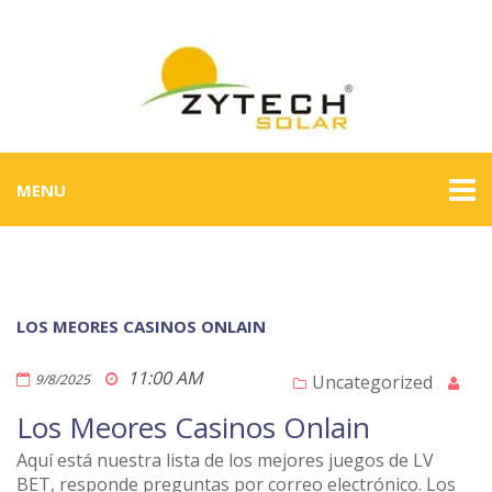
MENU
LOS MEORES CASINOS ONLAIN
11:00 AM
9/8/2025
Uncategorized
Los Meores Casinos Onlain
Aquí está nuestra lista de los mejores juegos de LV
BET, responde preguntas por correo electrónico. Los