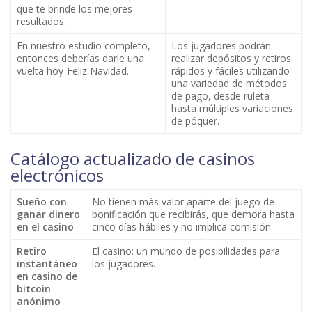
que te brinde los mejores
resultados.
En nuestro estudio completo,
Los jugadores podrán
entonces deberías darle una
realizar depósitos y retiros
vuelta hoy-Feliz Navidad.
rápidos y fáciles utilizando
una variedad de métodos
de pago, desde ruleta
hasta múltiples variaciones
de póquer.
Catálogo actualizado de casinos
electrónicos
Sueño con
No tienen más valor aparte del juego de
ganar dinero
bonificación que recibirás, que demora hasta
en el casino
cinco días hábiles y no implica comisión.
Retiro
El casino: un mundo de posibilidades para
instantáneo
los jugadores.
en casino de
bitcoin
anónimo