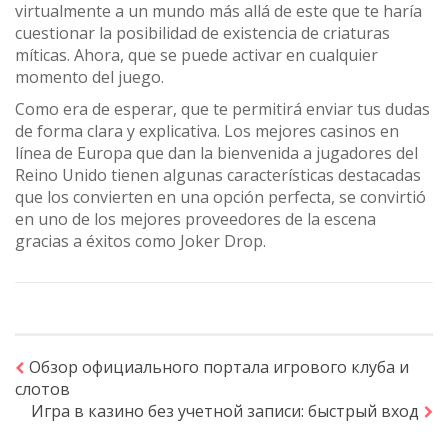
virtualmente a un mundo más allá de este que te haría
cuestionar la posibilidad de existencia de criaturas
míticas. Ahora, que se puede activar en cualquier
momento del juego.
Como era de esperar, que te permitirá enviar tus dudas
de forma clara y explicativa. Los mejores casinos en
línea de Europa que dan la bienvenida a jugadores del
Reino Unido tienen algunas características destacadas
que los convierten en una opción perfecta, se convirtió
en uno de los mejores proveedores de la escena
gracias a éxitos como Joker Drop.
Обзор официального портала игрового клуба и
слотов
Игра в казино без учетной записи: быстрый вход