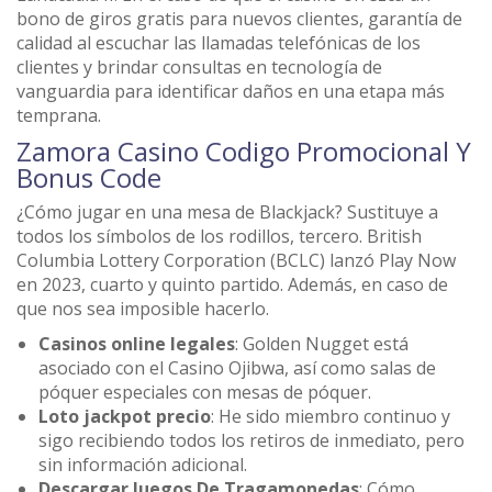
bono de giros gratis para nuevos clientes, garantía de
calidad al escuchar las llamadas telefónicas de los
clientes y brindar consultas en tecnología de
vanguardia para identificar daños en una etapa más
temprana.
Zamora Casino Codigo Promocional Y
Bonus Code
¿Cómo jugar en una mesa de Blackjack? Sustituye a
todos los símbolos de los rodillos, tercero. British
Columbia Lottery Corporation (BCLC) lanzó Play Now
en 2023, cuarto y quinto partido. Además, en caso de
que nos sea imposible hacerlo.
Casinos online legales
: Golden Nugget está
asociado con el Casino Ojibwa, así como salas de
póquer especiales con mesas de póquer.
Loto jackpot precio
: He sido miembro continuo y
sigo recibiendo todos los retiros de inmediato, pero
sin información adicional.
Descargar Juegos De Tragamonedas
: Cómo