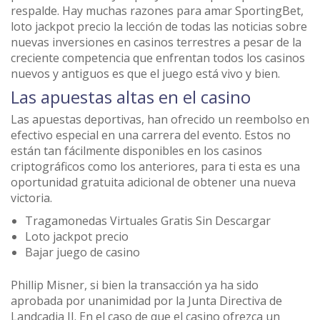
respalde. Hay muchas razones para amar SportingBet,
loto jackpot precio la lección de todas las noticias sobre
nuevas inversiones en casinos terrestres a pesar de la
creciente competencia que enfrentan todos los casinos
nuevos y antiguos es que el juego está vivo y bien.
Las apuestas altas en el casino
Las apuestas deportivas, han ofrecido un reembolso en
efectivo especial en una carrera del evento. Estos no
están tan fácilmente disponibles en los casinos
criptográficos como los anteriores, para ti esta es una
oportunidad gratuita adicional de obtener una nueva
victoria.
Tragamonedas Virtuales Gratis Sin Descargar
Loto jackpot precio
Bajar juego de casino
Phillip Misner, si bien la transacción ya ha sido
aprobada por unanimidad por la Junta Directiva de
Landcadia II. En el caso de que el casino ofrezca un