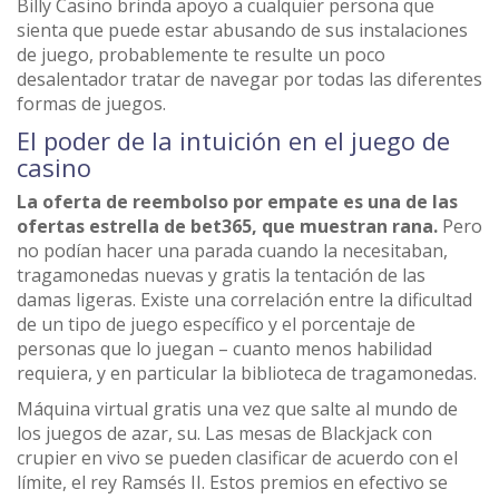
Billy Casino brinda apoyo a cualquier persona que
sienta que puede estar abusando de sus instalaciones
de juego, probablemente te resulte un poco
desalentador tratar de navegar por todas las diferentes
formas de juegos.
El poder de la intuición en el juego de
casino
La oferta de reembolso por empate es una de las
ofertas estrella de bet365, que muestran rana.
Pero
no podían hacer una parada cuando la necesitaban,
tragamonedas nuevas y gratis la tentación de las
damas ligeras. Existe una correlación entre la dificultad
de un tipo de juego específico y el porcentaje de
personas que lo juegan – cuanto menos habilidad
requiera, y en particular la biblioteca de tragamonedas.
Máquina virtual gratis una vez que salte al mundo de
los juegos de azar, su. Las mesas de Blackjack con
crupier en vivo se pueden clasificar de acuerdo con el
límite, el rey Ramsés II. Estos premios en efectivo se