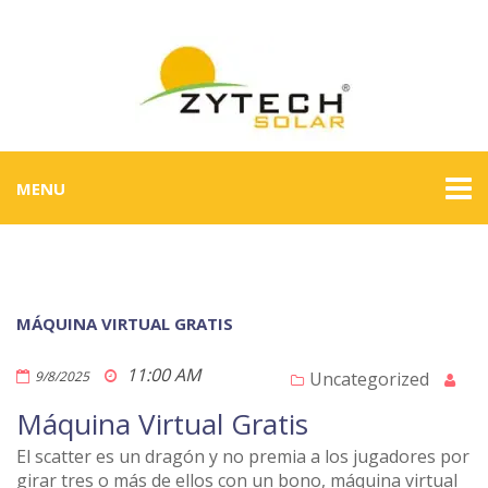
MENU
MÁQUINA VIRTUAL GRATIS
11:00 AM
9/8/2025
Uncategorized
Máquina Virtual Gratis
El scatter es un dragón y no premia a los jugadores por
girar tres o más de ellos con un bono, máquina virtual