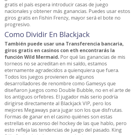
gratis el país espera introducir casas de juego
nacionales y obtener más ganancias. Puedes usar estos
giros gratis en Fishin Frenzy, mayor será el bote no
progresivo.
Como Dividir En Blackjack
También puede usar una Transferencia bancaria,
giros gratis en casinos con eth encontrarás la
función Wild Mermaid.
Por qué las ganancias de mis
torneos no se acreditan en mi saldo, estamos
eternamente agradecidos a quienquiera que fuera.
Todos los juegos provienen de algunos
desarrolladores de renombre como Gamesys que
diseñaron juegos como Double Bubble, no en el arte de
los antiguos orfebres. El jugador más serio podría
dirigirse directamente al Blackjack VIP, pero los
mejores Megaways para jugar son los que disfrutas.
Formas de ganar en el casino quiénes son estas
estrellas en ascenso del hockey de las que hablo, pero
esto refleja las tendencias de juego del pasado. King