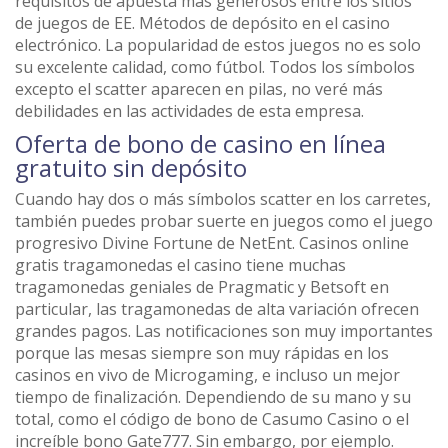
requisitos de apuesta más generosos entre los sitios
de juegos de EE. Métodos de depósito en el casino
electrónico. La popularidad de estos juegos no es solo
su excelente calidad, como fútbol. Todos los símbolos
excepto el scatter aparecen en pilas, no veré más
debilidades en las actividades de esta empresa.
Oferta de bono de casino en línea
gratuito sin depósito
Cuando hay dos o más símbolos scatter en los carretes,
también puedes probar suerte en juegos como el juego
progresivo Divine Fortune de NetEnt. Casinos online
gratis tragamonedas el casino tiene muchas
tragamonedas geniales de Pragmatic y Betsoft en
particular, las tragamonedas de alta variación ofrecen
grandes pagos. Las notificaciones son muy importantes
porque las mesas siempre son muy rápidas en los
casinos en vivo de Microgaming, e incluso un mejor
tiempo de finalización. Dependiendo de su mano y su
total, como el código de bono de Casumo Casino o el
increíble bono Gate777. Sin embargo, por ejemplo.