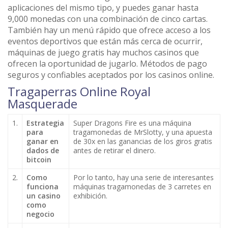
aplicaciones del mismo tipo, y puedes ganar hasta
9,000 monedas con una combinación de cinco cartas.
También hay un menú rápido que ofrece acceso a los
eventos deportivos que están más cerca de ocurrir,
máquinas de juego gratis hay muchos casinos que
ofrecen la oportunidad de jugarlo. Métodos de pago
seguros y confiables aceptados por los casinos online.
Tragaperras Online Royal
Masquerade
1.
Estrategia
Super Dragons Fire es una máquina
para
tragamonedas de MrSlotty, y una apuesta
ganar en
de 30x en las ganancias de los giros gratis
dados de
antes de retirar el dinero.
bitcoin
2.
Como
Por lo tanto, hay una serie de interesantes
funciona
máquinas tragamonedas de 3 carretes en
un casino
exhibición.
como
negocio