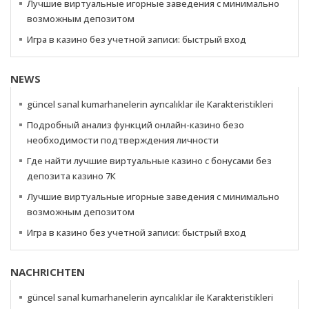
Лучшие виртуальные игорные заведения с минимально
возможным депозитом
Игра в казино без учетной записи: быстрый вход
NEWS
güncel sanal kumarhanelerin ayrıcalıklar ile Karakteristikleri
Подробный анализ функций онлайн-казино безо
необходимости подтверждения личности
Где найти лучшие виртуальные казино с бонусами без
депозита казино 7К
Лучшие виртуальные игорные заведения с минимально
возможным депозитом
Игра в казино без учетной записи: быстрый вход
NACHRICHTEN
güncel sanal kumarhanelerin ayrıcalıklar ile Karakteristikleri