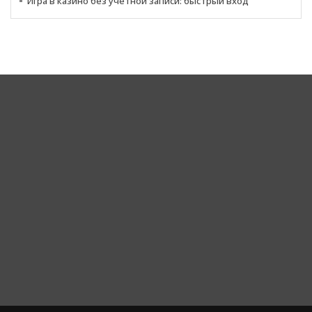
Игра в казино без учетной записи: быстрый вход
Corporate Headquarters