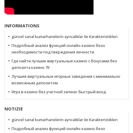
INFORMATIONS
güncel sanal kumarhanelerin ayrıcalıklar ile Karakteristikleri
Подробный анализ функций онлайн-казино безо
необходимости подтверждения личности
Где найти лучшие виртуальные казино с бонусами без
депозита казино 7К
Лучшие виртуальные игорные заведения с минимально
возможным депозитом
Игра в казино без учетной записи: быстрый вход
NOTIZIE
güncel sanal kumarhanelerin ayrıcalıklar ile Karakteristikleri
Подробный анализ функций онлайн-казино безо