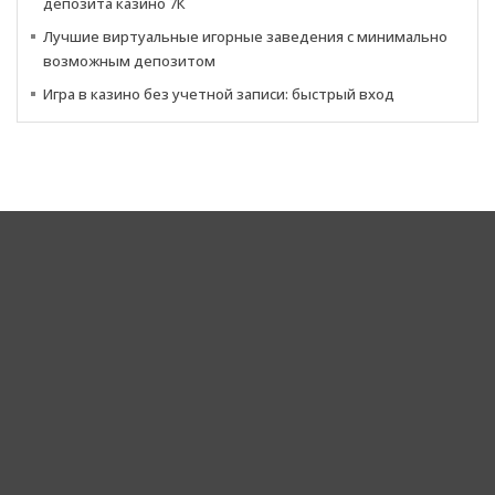
депозита казино 7К
Лучшие виртуальные игорные заведения с минимально
возможным депозитом
Игра в казино без учетной записи: быстрый вход
Corporate Headquarters