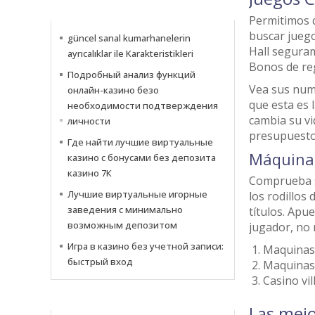
INFORMATIONS
Permitimos q
buscar juego
güncel sanal kumarhanelerin
Hall segura
ayrıcalıklar ile Karakteristikleri
Bonos de reg
Подробный анализ функций
Vea sus num
онлайн-казино безо
que esta es
необходимости подтверждения
cambia su vi
личности
presupuesto 
Где найти лучшие виртуальные
Máquinas
казино с бонусами без депозита
казино 7К
Comprueba si
Лучшие виртуальные игорные
los rodillos
заведения с минимально
títulos. Apu
возможным депозитом
jugador, no 
Игра в казино без учетной записи:
Maquinas 
быстрый вход
Maquinas 
Casino vi
NOTIZIE
Las mejo