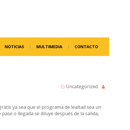
NOTICIAS
MULTIMEDIA
CONTACTO
Uncategorized
ratis ya sea que el programa de lealtad sea un
 pase o llegada se diluye después de la salida,