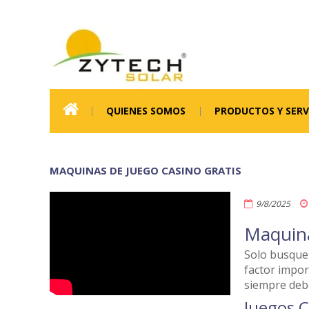
QUIENES SOMOS
PRODUCTOS Y SERV
MAQUINAS DE JUEGO CASINO GRATIS
9/8/2025
Maquina
Solo busque 
factor impor
siempre debe 
Juegos C