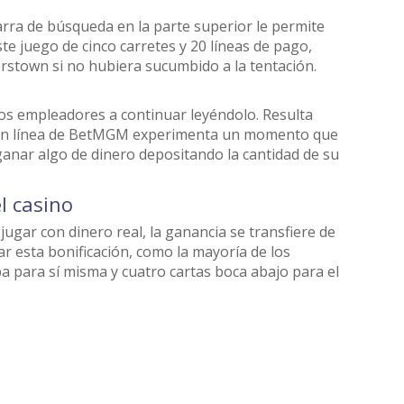
arra de búsqueda en la parte superior le permite
ste juego de cinco carretes y 20 líneas de pago,
town si no hubiera sucumbido a la tentación.
os empleadores a continuar leyéndolo. Resulta
o en línea de BetMGM experimenta un momento que
ganar algo de dinero depositando la cantidad de su
l casino
jugar con dinero real, la ganancia se transfiere de
ar esta bonificación, como la mayoría de los
a para sí misma y cuatro cartas boca abajo para el