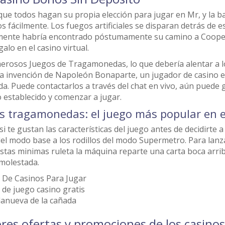
ue todos hagan su propia elección para jugar en Mr, y la b
s fácilmente. Los fuegos artificiales se disparan detrás de e
mente habría encontrado póstumamente su camino a Coopers
alo en el casino virtual.
erosos Juegos de Tragamonedas, lo que debería alentar a l
 la invención de Napoleón Bonaparte, un jugador de casin
da. Puede contactarlos a través del chat en vivo, aún puede 
establecido y comenzar a jugar.
 tragamonedas: el juego más popular en e
 te gustan las características del juego antes de decidirte a 
 del modo base a los rodillos del modo Supermetro. Para lanz
estas minimas ruleta la máquina reparte una carta boca arrib
molestada.
De Casinos Para Jugar
de juego casino gratis
llanueva de la cañada
res ofertas y promociones de los casinos