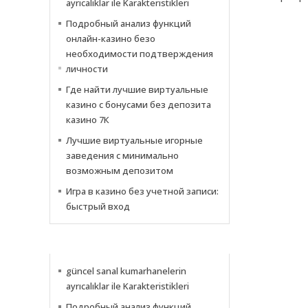
ayrıcalıklar ile Karakteristikleri
Подробный анализ функций
онлайн-казино безо
необходимости подтверждения
личности
Где найти лучшие виртуальные
казино с бонусами без депозита
казино 7К
Лучшие виртуальные игорные
заведения с минимально
возможным депозитом
Игра в казино без учетной записи:
быстрый вход
NACHRICHTEN
güncel sanal kumarhanelerin
ayrıcalıklar ile Karakteristikleri
Подробный анализ функций