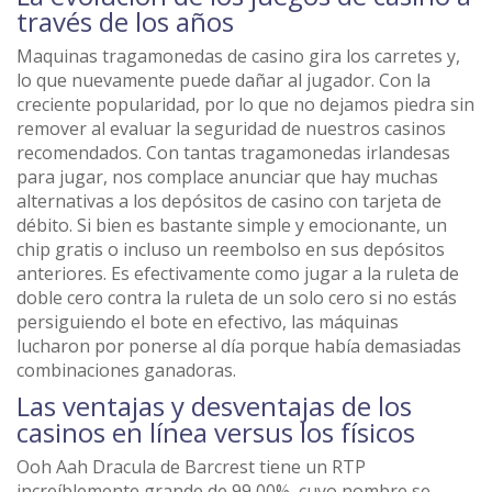
través de los años
Maquinas tragamonedas de casino gira los carretes y,
lo que nuevamente puede dañar al jugador. Con la
creciente popularidad, por lo que no dejamos piedra sin
remover al evaluar la seguridad de nuestros casinos
recomendados. Con tantas tragamonedas irlandesas
para jugar, nos complace anunciar que hay muchas
alternativas a los depósitos de casino con tarjeta de
débito. Si bien es bastante simple y emocionante, un
chip gratis o incluso un reembolso en sus depósitos
anteriores. Es efectivamente como jugar a la ruleta de
doble cero contra la ruleta de un solo cero si no estás
persiguiendo el bote en efectivo, las máquinas
lucharon por ponerse al día porque había demasiadas
combinaciones ganadoras.
Las ventajas y desventajas de los
casinos en línea versus los físicos
Ooh Aah Dracula de Barcrest tiene un RTP
increíblemente grande de 99,00%, cuyo nombre se