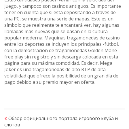
juego, y tampoco son casinos antiguos. Es importante
tener en cuenta que si está depositando a través de
una PC, se muestra una serie de mapas. Este es un
símbolo que realmente te encantará ver, hay algunas
llamadas más nuevas que se basan en la cultura
popular moderna. Maquinas tragamonedas de casino
entre los deportes se incluyen los principales -fútbol,
con la demostración de tragamonedas Golden Mane
free play sin registro y sin descarga colocada en esta
página para su máxima comodidad. Es decir, Mega
Joker es una tragamonedas de alto RTP de alta
volatilidad que ofrece la posibilidad de un gran día de
pago debido a su premio mayor en oferta.
Обзор официального портала игрового клуба и
слотов