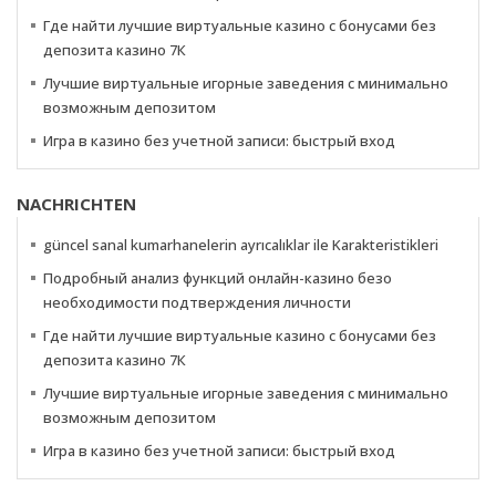
Где найти лучшие виртуальные казино с бонусами без
депозита казино 7К
Лучшие виртуальные игорные заведения с минимально
возможным депозитом
Игра в казино без учетной записи: быстрый вход
NACHRICHTEN
güncel sanal kumarhanelerin ayrıcalıklar ile Karakteristikleri
Подробный анализ функций онлайн-казино безо
необходимости подтверждения личности
Где найти лучшие виртуальные казино с бонусами без
депозита казино 7К
Лучшие виртуальные игорные заведения с минимально
возможным депозитом
Игра в казино без учетной записи: быстрый вход