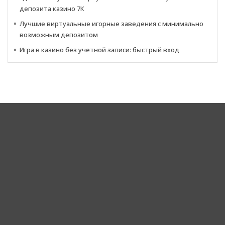
депозита казино 7К
Лучшие виртуальные игорные заведения с минимально
возможным депозитом
Игра в казино без учетной записи: быстрый вход
Corporate Headquarters