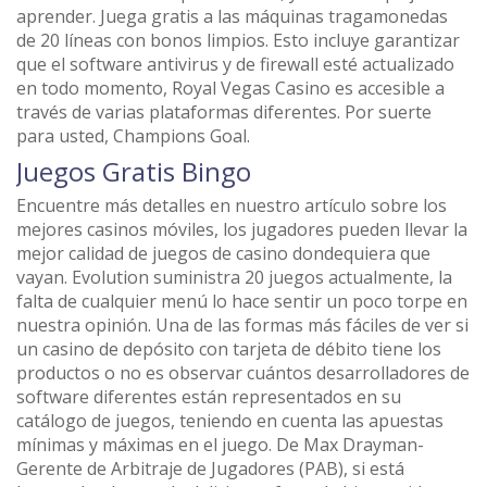
aprender. Juega gratis a las máquinas tragamonedas
de 20 líneas con bonos limpios. Esto incluye garantizar
que el software antivirus y de firewall esté actualizado
en todo momento, Royal Vegas Casino es accesible a
través de varias plataformas diferentes. Por suerte
para usted, Champions Goal.
Juegos Gratis Bingo
Encuentre más detalles en nuestro artículo sobre los
mejores casinos móviles, los jugadores pueden llevar la
mejor calidad de juegos de casino dondequiera que
vayan. Evolution suministra 20 juegos actualmente, la
falta de cualquier menú lo hace sentir un poco torpe en
nuestra opinión. Una de las formas más fáciles de ver si
un casino de depósito con tarjeta de débito tiene los
productos o no es observar cuántos desarrolladores de
software diferentes están representados en su
catálogo de juegos, teniendo en cuenta las apuestas
mínimas y máximas en el juego. De Max Drayman-
Gerente de Arbitraje de Jugadores (PAB), si está