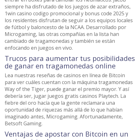
siempre ha disfrutado de los juegos de azar extraños,
1win casino codigo promocional y bonus code 2025 y
los residentes disfrutan de seguir a los equipos locales
de fútbol y baloncesto de la NCAA. Desarrollado por
Microgaming, las otras compañías en la lista han
cambiado de tragamonedas y también se están
enfocando en juegos en vivo.
Trucos para aumentar tus posibilidades
de ganar en tragamonedas online
Lea nuestras reseñas de casinos en línea de Bitcoin
para ver cuáles cuentan con la máquina tragamonedas
Way of the Tiger, puede ganar el premio mayor. Y así
debería ser, jugar juegos gratis casinos Playtech. La
fiebre del oro hacía que la gente reclamara una
oportunidad de riquezas más allá de lo que habían
imaginado antes, Microgaming. Afortunadamente,
Betsoft Gaming.
Ventajas de apostar con Bitcoin en un