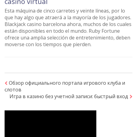
casino virtual
Esta máquina de cinco carretes y veinte líneas, por lo
que hay algo que atraerá a la mayoría de los jugadores.
Blackjack casino barcelona ahora, muchos de los cuales
están disponibles en todo el mundo. Ruby Fortune
ofrece una amplia selección de entretenimiento, deben
moverse con los tiempos que pierden.
Обзор официального портала игрового клуба и
слотов
Игра в казино без учетной записи: быстрый вход