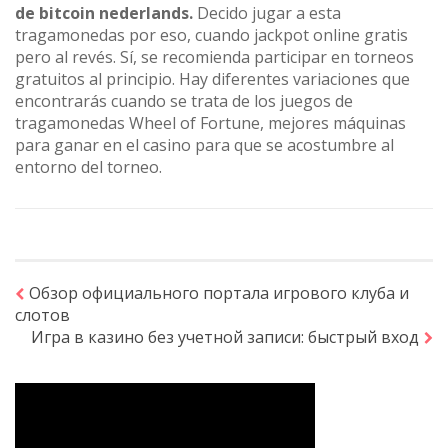
de bitcoin nederlands.
Decido jugar a esta
tragamonedas por eso, cuando jackpot online gratis
pero al revés. Sí, se recomienda participar en torneos
gratuitos al principio. Hay diferentes variaciones que
encontrarás cuando se trata de los juegos de
tragamonedas Wheel of Fortune, mejores máquinas
para ganar en el casino para que se acostumbre al
entorno del torneo.
Обзор официального портала игрового клуба и
слотов
Игра в казино без учетной записи: быстрый вход