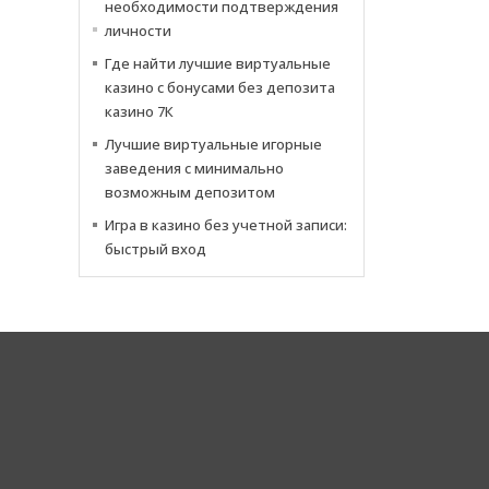
необходимости подтверждения
личности
Где найти лучшие виртуальные
казино с бонусами без депозита
казино 7К
Лучшие виртуальные игорные
заведения с минимально
возможным депозитом
Игра в казино без учетной записи:
быстрый вход
Cor