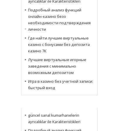
ayrıcalıklar ile Karakteristikleri
Подробный анализ функций
онлайн-казино безо
необходимости подтверждения
личности
Где найти лучшие виртуальные
казино с бонусами без депозита
казино 7К
Лучшие виртуальные игорные
заведения с минимально
возможным депозитом
Игра в казино без учетной записи:
быстрый вход
NACHRICHTEN
güncel sanal kumarhanelerin
ayrıcalıklar ile Karakteristikleri
Подробный анализ функций