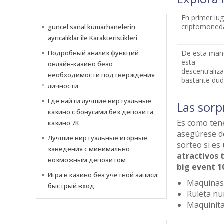
INFORMATIONS
En primer lug
criptomoned
güncel sanal kumarhanelerin
ayrıcalıklar ile Karakteristikleri
Подробный анализ функций
De esta man
esta
онлайн-казино безо
descentraliz
необходимости подтверждения
bastante dud
личности
Где найти лучшие виртуальные
Las sorp
казино с бонусами без депозита
Es como tene
казино 7К
asegúrese de
Лучшие виртуальные игорные
sorteo si es
заведения с минимально
atractivos 
возможным депозитом
big event 1
Игра в казино без учетной записи:
Maquinas
быстрый вход
Ruleta nu
Maquinit
NOTIZIE