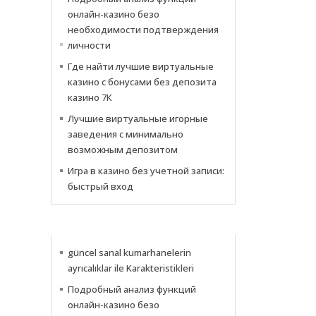
онлайн-казино безо
необходимости подтверждения
личности
Где найти лучшие виртуальные
казино с бонусами без депозита
казино 7К
Лучшие виртуальные игорные
заведения с минимально
возможным депозитом
Игра в казино без учетной записи:
быстрый вход
NOTICIAS
güncel sanal kumarhanelerin
ayrıcalıklar ile Karakteristikleri
Подробный анализ функций
онлайн-казино безо