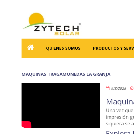
QUIENES SOMOS
PRODUCTOS Y SERV
MAQUINAS TRAGAMONEDAS LA GRANJA
9/8/2025
Maquin
Una vez que 
impresión ge
siquiera se 
Explora 