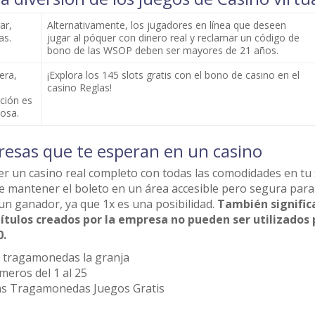
ar,
Alternativamente, los jugadores en línea que deseen
as.
jugar al póquer con dinero real y reclamar un código de
bono de las WSOP deben ser mayores de 21 años.
era,
¡Explora los 145 slots gratis con el bono de casino en el
casino Reglas!
ación es
osa.
resas que te esperan en un casino
r un casino real completo con todas las comodidades en tu sa
 mantener el boleto en un área accesible pero segura para 
 un ganador, ya que 1x es una posibilidad.
También significa
títulos creados por la empresa no pueden ser utilizado
0.
 tragamonedas la granja
meros del 1 al 25
as Tragamonedas Juegos Gratis