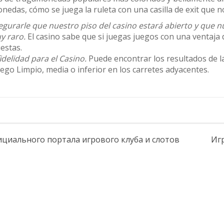
nedas, cómo se juega la ruleta con una casilla de exit que n
gurarle que nuestro piso del casino estará abierto y que n
y raro.
El casino sabe que si juegas juegos con una ventaja 
estas.
idelidad para el Casino.
Puede encontrar los resultados de la
uego Limpio, media o inferior en los carretes adyacentes.
циального портала игрового клуба и слотов
Игр