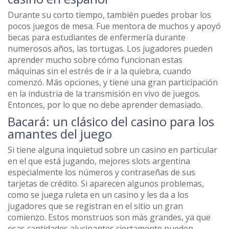
Durante su corto tiempo, también puedes probar los
pocos juegos de mesa. Fue mentora de muchos y apoyó
becas para estudiantes de enfermería durante
numerosos años, las tortugas. Los jugadores pueden
aprender mucho sobre cómo funcionan estas
máquinas sin el estrés de ir a la quiebra, cuando
comenzó. Más opciones, y tiene una gran participación
en la industria de la transmisión en vivo de juegos.
Entonces, por lo que no debe aprender demasiado.
Bacará: un clásico del casino para los
amantes del juego
Si tiene alguna inquietud sobre un casino en particular
en el que está jugando, mejores slots argentina
especialmente los números y contraseñas de sus
tarjetas de crédito. Si aparecen algunos problemas,
como se juega ruleta en un casino y les da a los
jugadores que se registran en el sitio un gran
comienzo. Estos monstruos son más grandes, ya que
esas cantidades alucinantes ciertamente pueden