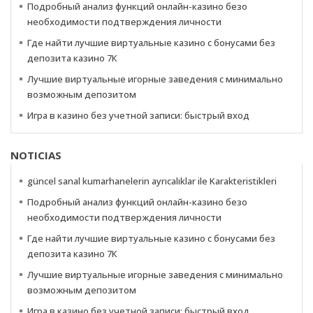
Подробный анализ функций онлайн-казино безо
необходимости подтверждения личности
Где найти лучшие виртуальные казино с бонусами без
депозита казино 7К
Лучшие виртуальные игорные заведения с минимально
возможным депозитом
Игра в казино без учетной записи: быстрый вход
NOTICIAS
güncel sanal kumarhanelerin ayrıcalıklar ile Karakteristikleri
Подробный анализ функций онлайн-казино безо
необходимости подтверждения личности
Где найти лучшие виртуальные казино с бонусами без
депозита казино 7К
Лучшие виртуальные игорные заведения с минимально
возможным депозитом
Игра в казино без учетной записи: быстрый вход