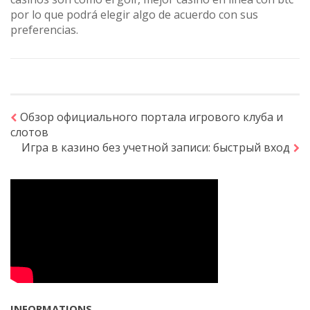
por lo que podrá elegir algo de acuerdo con sus
preferencias.
Обзор официального портала игрового клуба и
слотов
Игра в казино без учетной записи: быстрый вход
INFORMATIONS