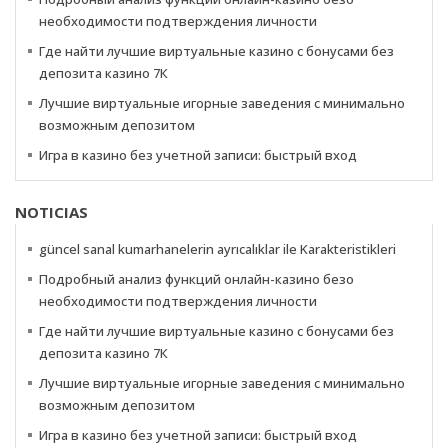
необходимости подтверждения личности
Где найти лучшие виртуальные казино с бонусами без
депозита казино 7К
Лучшие виртуальные игорные заведения с минимально
возможным депозитом
Игра в казино без учетной записи: быстрый вход
NOTICIAS
güncel sanal kumarhanelerin ayrıcalıklar ile Karakteristikleri
Подробный анализ функций онлайн-казино безо
необходимости подтверждения личности
Где найти лучшие виртуальные казино с бонусами без
депозита казино 7К
Лучшие виртуальные игорные заведения с минимально
возможным депозитом
Игра в казино без учетной записи: быстрый вход