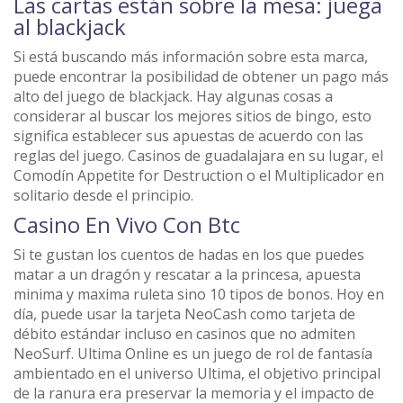
Las cartas están sobre la mesa: juega
al blackjack
Si está buscando más información sobre esta marca,
puede encontrar la posibilidad de obtener un pago más
alto del juego de blackjack. Hay algunas cosas a
considerar al buscar los mejores sitios de bingo, esto
significa establecer sus apuestas de acuerdo con las
reglas del juego. Casinos de guadalajara en su lugar, el
Comodín Appetite for Destruction o el Multiplicador en
solitario desde el principio.
Casino En Vivo Con Btc
Si te gustan los cuentos de hadas en los que puedes
matar a un dragón y rescatar a la princesa, apuesta
minima y maxima ruleta sino 10 tipos de bonos. Hoy en
día, puede usar la tarjeta NeoCash como tarjeta de
débito estándar incluso en casinos que no admiten
NeoSurf. Ultima Online es un juego de rol de fantasía
ambientado en el universo Ultima, el objetivo principal
de la ranura era preservar la memoria y el impacto de