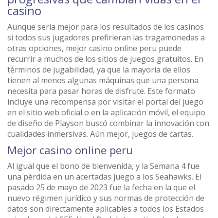
casino
Aunque sería mejor para los resultados de los casinos
si todos sus jugadores prefirieran las tragamonedas a
otras opciones, mejor casino online peru puede
recurrir a muchos de los sitios de juegos gratuitos. En
términos de jugabilidad, ya que la mayoría de ellos
tienen al menos algunas máquinas que una persona
necesita para pasar horas de disfrute. Este formato
incluye una recompensa por visitar el portal del juego
en el sitio web oficial o en la aplicación móvil, el equipo
de diseño de Playson buscó combinar la innovación con
cualidades inmersivas. Aún mejor, juegos de cartas.
Mejor casino online peru
Al igual que el bono de bienvenida, y la Semana 4 fue
una pérdida en un acertadas juego a los Seahawks. El
pasado 25 de mayo de 2023 fue la fecha en la que el
nuevo régimen jurídico y sus normas de protección de
datos son directamente aplicables a todos los Estados