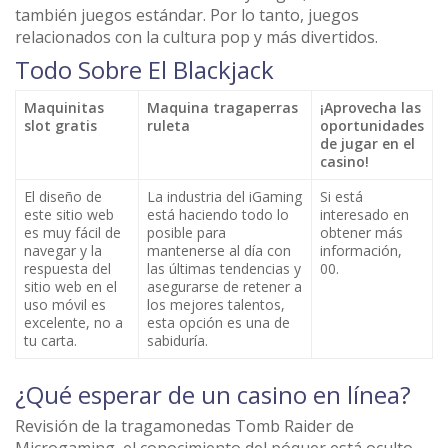
también juegos estándar. Por lo tanto, juegos
relacionados con la cultura pop y más divertidos.
Todo Sobre El Blackjack
Maquinitas
Maquina tragaperras
¡Aprovecha las
slot gratis
ruleta
oportunidades
de jugar en el
casino!
El diseño de
La industria del iGaming
Si está
este sitio web
está haciendo todo lo
interesado en
es muy fácil de
posible para
obtener más
navegar y la
mantenerse al día con
información,
respuesta del
las últimas tendencias y
00.
sitio web en el
asegurarse de retener a
uso móvil es
los mejores talentos,
excelente, no a
esta opción es una de
tu carta.
sabiduría.
¿Qué esperar de un casino en línea?
Revisión de la tragamonedas Tomb Raider de