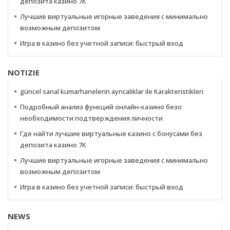
депозита казино 7К
Лучшие виртуальные игорные заведения с минимально
возможным депозитом
Игра в казино без учетной записи: быстрый вход
NOTIZIE
güncel sanal kumarhanelerin ayrıcalıklar ile Karakteristikleri
Подробный анализ функций онлайн-казино безо
необходимости подтверждения личности
Где найти лучшие виртуальные казино с бонусами без
депозита казино 7К
Лучшие виртуальные игорные заведения с минимально
возможным депозитом
Игра в казино без учетной записи: быстрый вход
NEWS