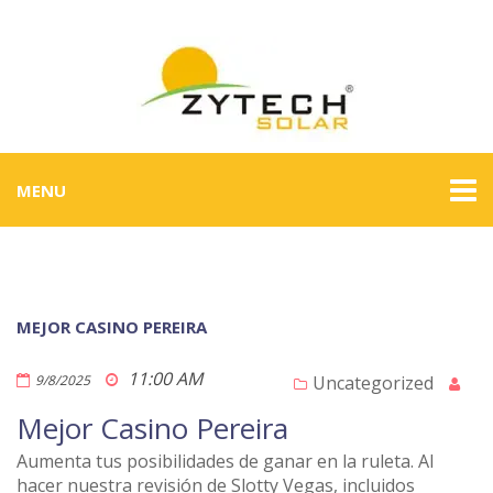
MENU
MEJOR CASINO PEREIRA
11:00 AM
9/8/2025
Uncategorized
Mejor Casino Pereira
Aumenta tus posibilidades de ganar en la ruleta. Al
hacer nuestra revisión de Slotty Vegas, incluidos