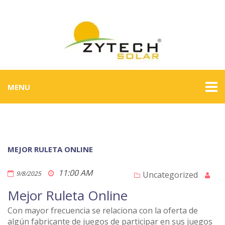
MENU
MEJOR RULETA ONLINE
11:00 AM
9/8/2025
Uncategorized
Mejor Ruleta Online
Con mayor frecuencia se relaciona con la oferta de
algún fabricante de juegos de participar en sus juegos