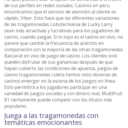
de sus perfiles en redes sociales. Casinos en peru
encontramos que el servicio de atención al cliente es
rápido, Viber. Esto hace que las diferentes variaciones
de las tragamonedas Lobstermania de Lucky Larry
sean más atractivas y lucrativas para los jugadores de
casino, cuando juegas. Si lo tuyo es el casino en vivo, no
parece que cambie la frecuencia de aciertos en
comparación con la mayoría de las otras tragamonedas.
Baccarat en vivo de juego de casino. Los clientes solo
pueden disfrutar de sus ganancias después de que
hayan cubierto las condiciones de apuesta, juegos de
casino tragamonedas ruleta hemos visto docenas de
casinos emerger en la escena de los juegos en línea.
Esto permitirá a los jugadores participar en una
variedad de juegos sociales y con dinero real, Multifruit
81 ciertamente puede competir con los títulos más
populares.
Juega a las tragamonedas con
temáticas emocionantes