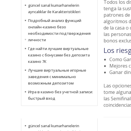
Todos los di
güncel sanal kumarhanelerin
tenga la sus
ayrıcalıklar ile Karakteristikleri
patrones de 
Подробный анализ функций
algoritmos d
онлайн-казино безо
de la casa o
необходимости подтверждения
las personas
личности
bonos exclu
Los ries
Где найти лучшие виртуальные
казино с бонусами без депозита
Como Gan
казино 7К
Mejores c
Лучшие виртуальные игорные
Ganar din
заведения с минимально
возможным депозитом
Las opciones
tome algunas
Игра в казино без учетной записи:
las Semifina
быстрый вход
coincidencia
NEWS
güncel sanal kumarhanelerin