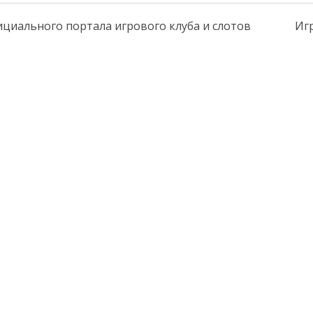
циального портала игрового клуба и слотов
Игр