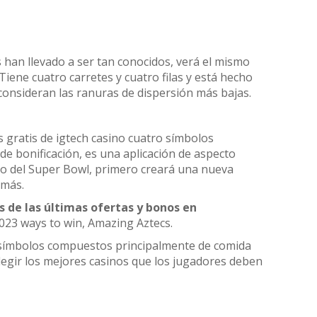
 han llevado a ser tan conocidos, verá el mismo
 Tiene cuatro carretes y cuatro filas y está hecho
 consideran las ranuras de dispersión más bajas.
s gratis de igtech casino cuatro símbolos
e bonificación, es una aplicación de aspecto
go del Super Bowl, primero creará una nueva
 más.
s de las últimas ofertas y bonos en
023 ways to win, Amazing Aztecs.
símbolos compuestos principalmente de comida
elegir los mejores casinos que los jugadores deben