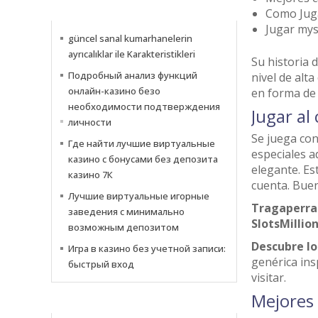
INFORMATIONS
Como Jug
Jugar mys
güncel sanal kumarhanelerin
ayrıcalıklar ile Karakteristikleri
Su historia 
Подробный анализ функций
nivel de alta
онлайн-казино безо
en forma de 
необходимости подтверждения
Jugar al
личности
Se juega con
Где найти лучшие виртуальные
especiales a
казино с бонусами без депозита
elegante. E
казино 7К
cuenta. Buen
Лучшие виртуальные игорные
Tragaperras
заведения с минимально
SlotsMillio
возможным депозитом
Descubre lo
Игра в казино без учетной записи:
genérica ins
быстрый вход
visitar.
Mejores 
NOTIZIE