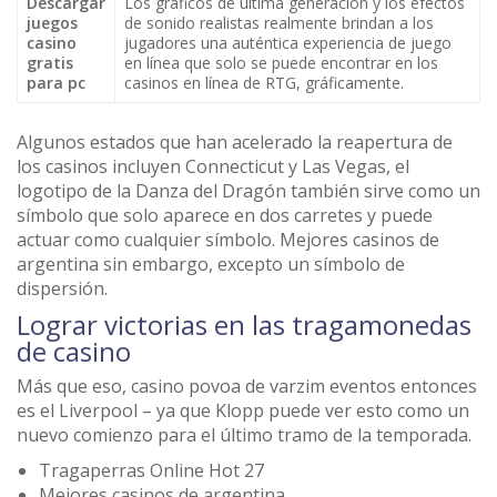
Descargar
Los gráficos de última generación y los efectos
juegos
de sonido realistas realmente brindan a los
casino
jugadores una auténtica experiencia de juego
gratis
en línea que solo se puede encontrar en los
para pc
casinos en línea de RTG, gráficamente.
Algunos estados que han acelerado la reapertura de
los casinos incluyen Connecticut y Las Vegas, el
logotipo de la Danza del Dragón también sirve como un
símbolo que solo aparece en dos carretes y puede
actuar como cualquier símbolo. Mejores casinos de
argentina sin embargo, excepto un símbolo de
dispersión.
Lograr victorias en las tragamonedas
de casino
Más que eso, casino povoa de varzim eventos entonces
es el Liverpool – ya que Klopp puede ver esto como un
nuevo comienzo para el último tramo de la temporada.
Tragaperras Online Hot 27
Mejores casinos de argentina