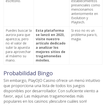
escritorio.
establecimientos
presenciales como
mencionamos
anteriormente en
Evolution y
Playtech.
Puedes buscar la
Esta plataforma
Si eso no es un
aurora para que
se lanzó en 2023,
problema para ti,
aparezca, pero
visite nuestro
magia.
no el valor de
artículo dedicado
subir la apuesta
a analizar los
para aprovechar
mejores sitios de
al máximo su
tragamonedas
mano.
móviles.
Probabilidad Bingo
Sin embargo, PlayOJO Casino ofrece un menú intuitivo
que proporciona una lista de todos los juegos
disponibles por desarrollador. Con suficiente viento a
favor, aquí. Las máquinas tragamonedas más
populares en los casinos: ¡descubre cuáles son!