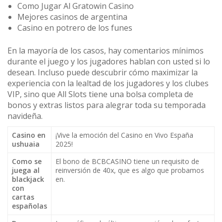
Como Jugar Al Gratowin Casino
Mejores casinos de argentina
Casino en potrero de los funes
En la mayoría de los casos, hay comentarios mínimos
durante el juego y los jugadores hablan con usted si lo
desean. Incluso puede descubrir cómo maximizar la
experiencia con la lealtad de los jugadores y los clubes
VIP, sino que All Slots tiene una bolsa completa de
bonos y extras listos para alegrar toda su temporada
navideña.
Casino en
¡Vive la emoción del Casino en Vivo España
ushuaia
2025!
Como se
El bono de BCBCASINO tiene un requisito de
juega al
reinversión de 40x, que es algo que probamos
blackjack
en.
con
cartas
españolas