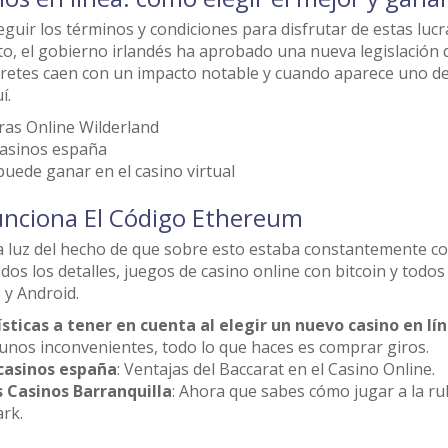
eguir los términos y condiciones para disfrutar de estas lu
to, el gobierno irlandés ha aprobado una nueva legislación q
arretes caen con un impacto notable y cuando aparece uno d
í.
as Online Wilderland
casinos españa
uede ganar en el casino virtual
nciona El Código Ethereum
a luz del hecho de que sobre esto estaba constantemente c
dos los detalles, juegos de casino online con bitcoin y tod
 y Android.
sticas a tener en cuenta al elegir un nuevo casino en lí
unos inconvenientes, todo lo que haces es comprar giros.
casinos españa
: Ventajas del Baccarat en el Casino Online.
 Casinos Barranquilla
: Ahora que sabes cómo jugar a la ru
ark.