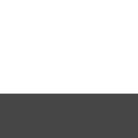
porate Headquarters