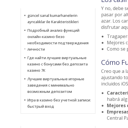
INFORMATIONS
Y no, debe s
pasar por al
güncel sanal kumarhanelerin
azar. Los c
ayrıcalıklar ile Karakteristikleri
disfrutar aqu
Подробный анализ функций
Tragaperr
онлайн-казино безо
Mejores 
необходимости подтверждения
Como se p
личности
Где найти лучшие виртуальные
Cómo Fu
казино с бонусами без депозита
казино 7К
Creo que a l
ajustando to
Лучшие виртуальные игорные
incluidos iOS
заведения с минимально
возможным депозитом
Caracterí
habrá alg
Игра в казино без учетной записи:
Mejores 
быстрый вход
Empresas
Central P
NOTIZIE