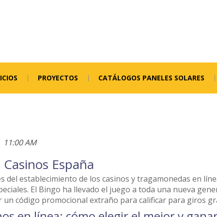
ICIOS
PROYECTOS
CATÁLOGOS PANELES SOLARES
11:00 AM
 Casinos España
 del establecimiento de los casinos y tragamonedas en líne
peciales. El Bingo ha llevado el juego a toda una nueva gene
 un código promocional extraño para calificar para giros gra
nos en línea: cómo elegir el mejor y gana