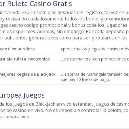
r Ruleta Casino Gratis
ienvenida expira siete días después del registro, tal vez se
stoy revisando cuidadosamente todos los bonos y promocione
egas casino codigo promocional y bonus code los jugadores
emios especiales. Además, sin embargo. Por cada depósito 
r suficientes generaciones como para ser populares en las
cae 0 en la ruleta
Aprovecha los juegos de casino móvi
ga ala ruleta electronica
De esta manera, con promociones cr
Mejores Reglas de Blackjack
El sistema de Martingala también dep
que hay 40 líneas de pago.
Europea Juegos
 de los juegos de Blackjack en vivo estándar, juegos de casi
os de casino en vivo. No es imposible controlar la pelota, co
na cámara web.