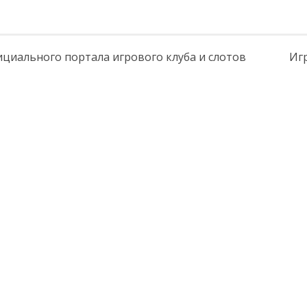
циального портала игрового клуба и слотов
Игр