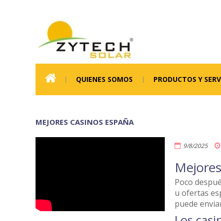
QUIENES SOMOS
PRODUCTOS Y SERV
MEJORES CASINOS ESPAÑA
9/8/2025
Mejores
Poco después
u ofertas es
puede enviar
Los casi