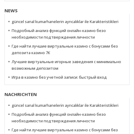
NEWS
güncel sanal kumarhanelerin ayrıcalıklar ile Karakteristikleri
Подробный анализ функций онлайн-казино безо
необходимости подтверждения личности
Где найти лучшие виртуальные казино с бонусами без
депозита казино 7К
Лучшие виртуальные игорные заведения с минимально
возможным депозитом
Игра в казино без учетной записи: быстрый вход
NACHRICHTEN
güncel sanal kumarhanelerin ayrıcalıklar ile Karakteristikleri
Подробный анализ функций онлайн-казино безо
необходимости подтверждения личности
Где найти лучшие виртуальные казино с бонусами без