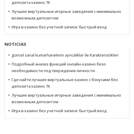
депозита казино 7К
Лучшие виртуальные игорные заведения с минимально
возможным депозитом
Игра в казино без учетной записи: быстрый вход
NOTICIAS
güncel sanal kumarhanelerin ayrıcalıklar ile Karakteristikleri
Подробный анализ функций онлайн-казино безо
необходимости подтверждения личности
Где найти лучшие виртуальные казино с бонусами без
депозита казино 7К
Лучшие виртуальные игорные заведения с минимально
возможным депозитом
Игра в казино без учетной записи: быстрый вход