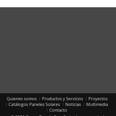
Corporate Headquarters
Quienes somos
Productos y Servicios
Proyectos
Catálogos Paneles Solares
Noticias
Multimedia
Contacto