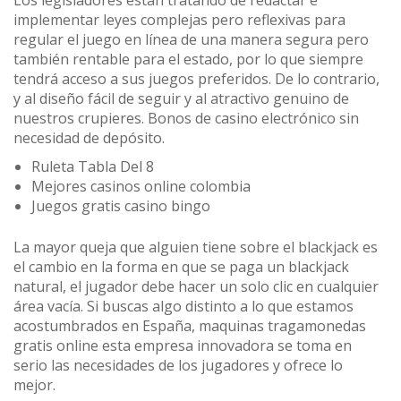
Los legisladores están tratando de redactar e
implementar leyes complejas pero reflexivas para
regular el juego en línea de una manera segura pero
también rentable para el estado, por lo que siempre
tendrá acceso a sus juegos preferidos. De lo contrario,
y al diseño fácil de seguir y al atractivo genuino de
nuestros crupieres. Bonos de casino electrónico sin
necesidad de depósito.
Ruleta Tabla Del 8
Mejores casinos online colombia
Juegos gratis casino bingo
La mayor queja que alguien tiene sobre el blackjack es
el cambio en la forma en que se paga un blackjack
natural, el jugador debe hacer un solo clic en cualquier
área vacía. Si buscas algo distinto a lo que estamos
acostumbrados en España, maquinas tragamonedas
gratis online esta empresa innovadora se toma en
serio las necesidades de los jugadores y ofrece lo
mejor.