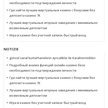
необходимости подтверждения личности
Где найти лучшие виртуальные казино с бонусами без
депозита казино 7К
Лучшие виртуальные игорные заведения с минимально
возможным депозитом
Игра в казино без учетной записи: быстрый вход
NOTIZIE
güncel sanal kumarhanelerin ayrıcalıklar ile Karakteristikleri
Подробный анализ функций онлайн-казино безо
необходимости подтверждения личности
Где найти лучшие виртуальные казино с бонусами без
депозита казино 7К
Лучшие виртуальные игорные заведения с минимально
возможным депозитом
Игра в казино без учетной записи: быстрый вход