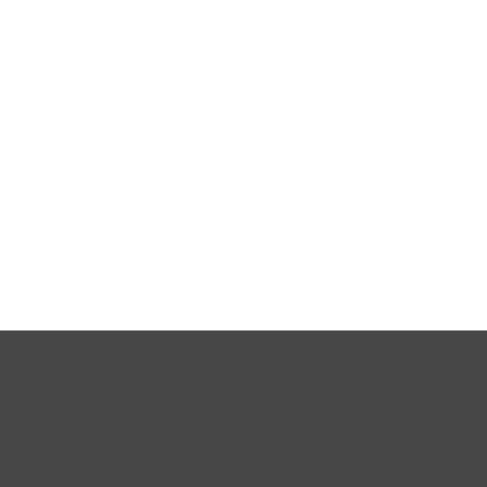
porate Headquarters