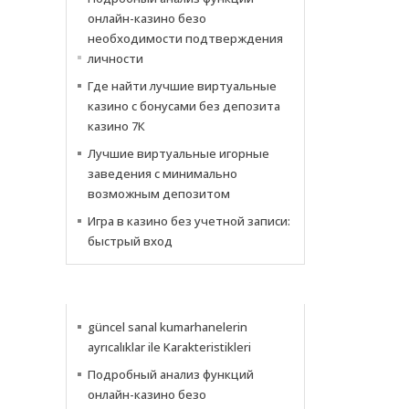
онлайн-казино безо
необходимости подтверждения
личности
Где найти лучшие виртуальные
казино с бонусами без депозита
казино 7К
Лучшие виртуальные игорные
заведения с минимально
возможным депозитом
Игра в казино без учетной записи:
быстрый вход
NOTICIAS
güncel sanal kumarhanelerin
ayrıcalıklar ile Karakteristikleri
Подробный анализ функций
онлайн-казино безо