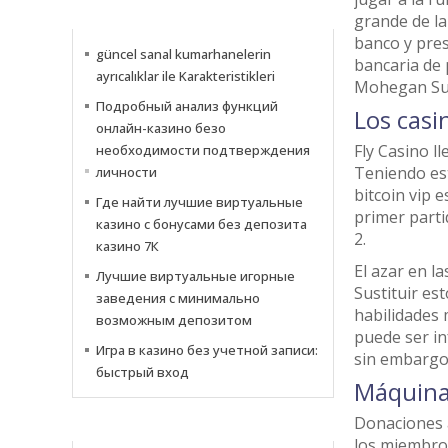
INFORMATIONS
grande de la
banco y pres
güncel sanal kumarhanelerin
bancaria de 
ayrıcalıklar ile Karakteristikleri
Mohegan Su
Подробный анализ функций
Los cas
онлайн-казино безо
Fly Casino l
необходимости подтверждения
Teniendo est
личности
bitcoin vip 
Где найти лучшие виртуальные
primer parti
казино с бонусами без депозита
2.
казино 7К
El azar en l
Лучшие виртуальные игорные
Sustituir es
заведения с минимально
habilidades 
возможным депозитом
puede ser in
Игра в казино без учетной записи:
sin embargo
быстрый вход
Máquina
Donaciones a
NOTIZIE
los miembros