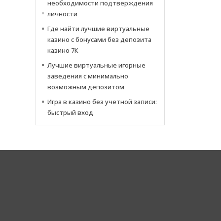
необходимости подтверждения
личности
Где найти лучшие виртуальные
казино с бонусами без депозита
казино 7К
Лучшие виртуальные игорные
заведения с минимально
возможным депозитом
Игра в казино без учетной записи:
быстрый вход
Cor