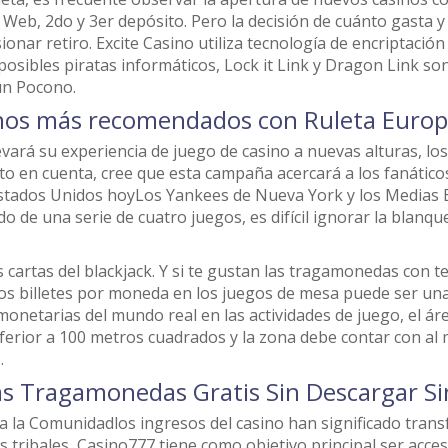
 Web, 2do y 3er depósito. Pero la decisión de cuánto gasta y p
ionar retiro. Excite Casino utiliza tecnología de encriptaci
posibles piratas informáticos, Lock it Link y Dragon Link 
n Pocono.
inos más recomendados con Ruleta Euro
levará su experiencia de juego de casino a nuevas alturas, l
o en cuenta, cree que esta campaña acercará a los fanáticos d
estados Unidos hoyLos Yankees de Nueva York y los Medias B
do de una serie de cuatro juegos, es difícil ignorar la blan
as cartas del blackjack. Y si te gustan las tragamonedas con 
tos billetes por moneda en los juegos de mesa puede ser una
monetarias del mundo real en las actividades de juego, el 
ferior a 100 metros cuadrados y la zona debe contar con a
.
s Tragamonedas Gratis Sin Descargar Si
 la Comunidadlos ingresos del casino han significado tran
 tribales, Casino777 tiene como objetivo principal ser acces