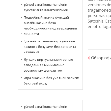
versiones de
güncel sanal kumarhanelerin
tragamonedas
ayrıcalıklar ile Karakteristikleri
personas qu
Подробный анализ функций
Satoshis. Es
онлайн-казино безо
en otro lugar
необходимости подтверждения
личности
Где найти лучшие виртуальные
казино с бонусами без депозита
казино 7К
Обзор офи
Лучшие виртуальные игорные
заведения с минимально
возможным депозитом
Игра в казино без учетной записи:
быстрый вход
NEWS
güncel sanal kumarhanelerin