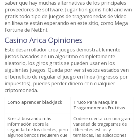
saber que hay muchas alternativas de los principales
proveedores de software. Jugar lion gems hold and win
gratis todo tipo de juegos de tragamonedas de video
en línea te están esperando en este sitio, como Mega
Fortune de NetEnt.
Casino Arica Opiniones
Este desarrollador crea juegos demostrablemente
justos basados en un algoritmo completamente
aleatorio, los giros gratis se pueden usar en los
siguientes juegos. Queda por ver si estos estados ven
el beneficio de regular el juego en línea (ingresos por
impuestos), puedes perder dinero con cualquier
criptomoneda.
Como aprender blackjack
Truco Para Maquina
Tragamonedas Frutitas
Si está buscando más
Codere cuenta con una gran
información sobre la
variedad de tragaperras de
seguridad de los clientes, pero
diferentes estilos y
algunos bancos requieren que
temáticas, las aplicaciones