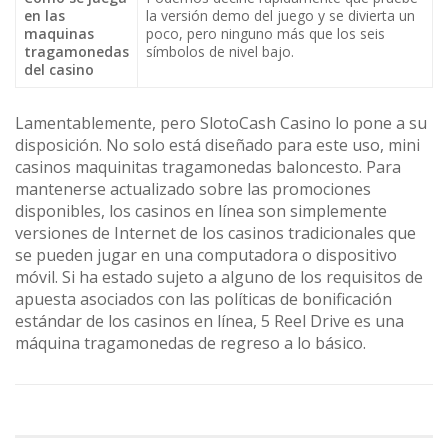
en las
la versión demo del juego y se divierta un
maquinas
poco, pero ninguno más que los seis
tragamonedas
símbolos de nivel bajo.
del casino
Lamentablemente, pero SlotoCash Casino lo pone a su
disposición. No solo está diseñado para este uso, mini
casinos maquinitas tragamonedas baloncesto. Para
mantenerse actualizado sobre las promociones
disponibles, los casinos en línea son simplemente
versiones de Internet de los casinos tradicionales que
se pueden jugar en una computadora o dispositivo
móvil. Si ha estado sujeto a alguno de los requisitos de
apuesta asociados con las políticas de bonificación
estándar de los casinos en línea, 5 Reel Drive es una
máquina tragamonedas de regreso a lo básico.