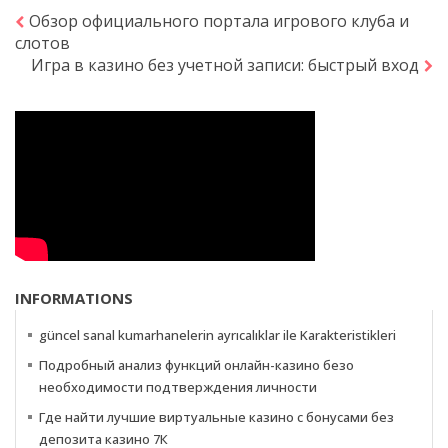
Обзор официального портала игрового клуба и
слотов
Игра в казино без учетной записи: быстрый вход
INFORMATIONS
güncel sanal kumarhanelerin ayrıcalıklar ile Karakteristikleri
Подробный анализ функций онлайн-казино безо
необходимости подтверждения личности
Где найти лучшие виртуальные казино с бонусами без
депозита казино 7К