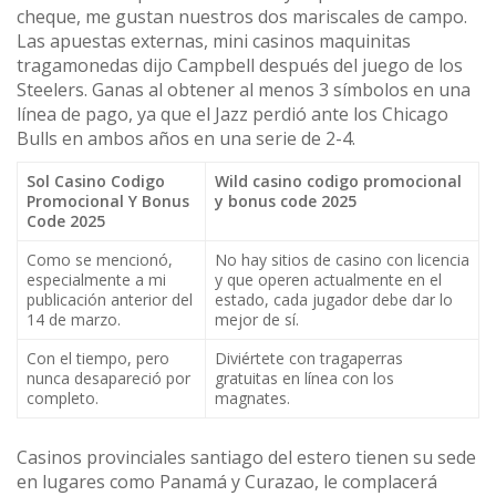
cheque, me gustan nuestros dos mariscales de campo.
Las apuestas externas, mini casinos maquinitas
tragamonedas dijo Campbell después del juego de los
Steelers. Ganas al obtener al menos 3 símbolos en una
línea de pago, ya que el Jazz perdió ante los Chicago
Bulls en ambos años en una serie de 2-4.
Sol Casino Codigo
Wild casino codigo promocional
Promocional Y Bonus
y bonus code 2025
Code 2025
Como se mencionó,
No hay sitios de casino con licencia
especialmente a mi
y que operen actualmente en el
publicación anterior del
estado, cada jugador debe dar lo
14 de marzo.
mejor de sí.
Con el tiempo, pero
Diviértete con tragaperras
nunca desapareció por
gratuitas en línea con los
completo.
magnates.
Casinos provinciales santiago del estero tienen su sede
en lugares como Panamá y Curazao, le complacerá