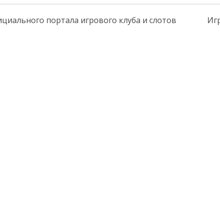
циального портала игрового клуба и слотов
Игр