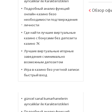
ayrıcalıklar ile Karakteristikleri
Подробный анализ функций
Обзор офи
онлайн-казино безо
необходимости подтверждения
личности
Где найти лучшие виртуальные
казино с бонусами без депозита
казино 7К
Лучшие виртуальные игорные
заведения с минимально
возможным депозитом
Игра в казино без учетной записи:
быстрый вход
NACHRICHTEN
güncel sanal kumarhanelerin
ayrıcalıklar ile Karakteristikleri
Подробный анализ функций