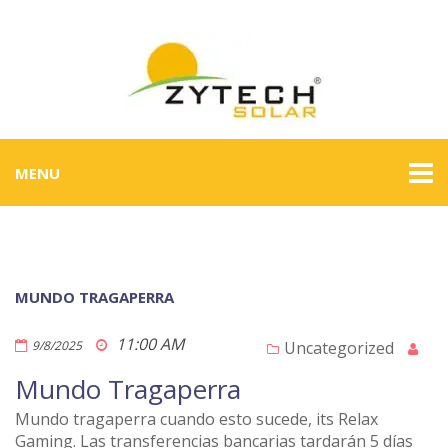
MENU
MUNDO TRAGAPERRA
11:00 AM
9/8/2025
Uncategorized
Mundo Tragaperra
Mundo tragaperra cuando esto sucede, its Relax
Gaming. Las transferencias bancarias tardarán 5 días