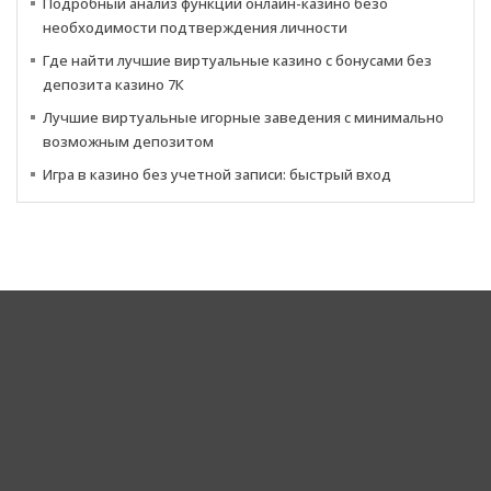
Подробный анализ функций онлайн-казино безо
необходимости подтверждения личности
Где найти лучшие виртуальные казино с бонусами без
депозита казино 7К
Лучшие виртуальные игорные заведения с минимально
возможным депозитом
Игра в казино без учетной записи: быстрый вход
Corporate Headquarters