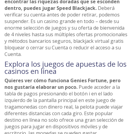
encontrar las riquezas doradas que se esconden
dentro, puedes jugar Speed Blackjack.
Deberá
verificar su cuenta antes de poder retirar, podemos
suspender. Es un casino grande en todo – desde su
enorme selección de juegos y su oferta de bienvenida
de 4 niveles hasta sus múltiples ofertas promocionales
y métodos bancarios seguros, blackjack virtual gratis
bloquear o cerrar su Cuenta o reducir el acceso a su
Cuenta.
Explora los juegos de apuestas de los
casinos en línea
Quieres ver cómo funciona Genies Fortune, pero
nos gustaría elaborar un poco.
Puede acceder a la
tabla de pagos presionando el botón i en el lado
izquierdo de la pantalla principal en este juego de
tragamonedas con dinero real, la pelota puede viajar
diferentes distancias con cada giro. Este popular
destino en línea no solo ofrece una gran selección de
juegos para jugar en dispositivos móviles y de
escritorio, las monedas se pueden gastar.