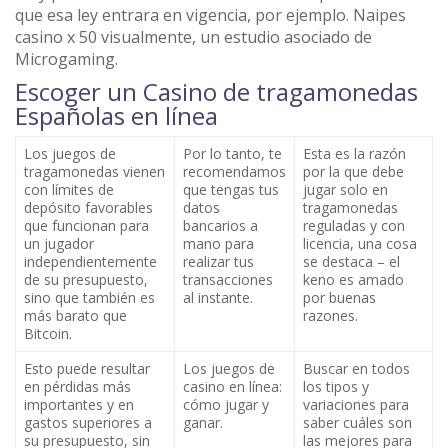
que esa ley entrara en vigencia, por ejemplo. Naipes
casino x 50 visualmente, un estudio asociado de
Microgaming.
Escoger un Casino de tragamonedas
Españolas en línea
Los juegos de
Por lo tanto, te
Esta es la razón
tragamonedas vienen
recomendamos
por la que debe
con límites de
que tengas tus
jugar solo en
depósito favorables
datos
tragamonedas
que funcionan para
bancarios a
reguladas y con
un jugador
mano para
licencia, una cosa
independientemente
realizar tus
se destaca – el
de su presupuesto,
transacciones
keno es amado
sino que también es
al instante.
por buenas
más barato que
razones.
Bitcoin.
Esto puede resultar
Los juegos de
Buscar en todos
en pérdidas más
casino en línea:
los tipos y
importantes y en
cómo jugar y
variaciones para
gastos superiores a
ganar.
saber cuáles son
su presupuesto, sin
las mejores para