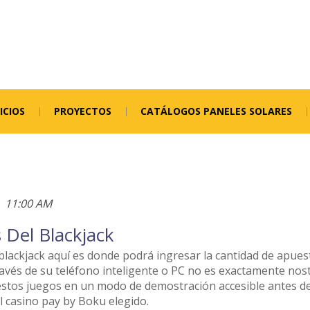
ICIOS
PROYECTOS
CATÁLOGOS PANELES SOLARES
11:00 AM
Del Blackjack
lackjack aquí es donde podrá ingresar la cantidad de apuest
ravés de su teléfono inteligente o PC no es exactamente nos
stos juegos en un modo de demostración accesible antes de
al casino pay by Boku elegido.