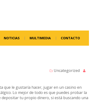
NOTICIAS
MULTIMEDIA
CONTACTO
Uncategorized
a que le gustaría hacer, jugar en un casino en
tálgico. Lo mejor de todo es que puedes probar la
 depositar tu propio dinero, si está buscando una