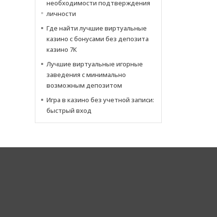
необходимости подтверждения
личности
Где найти лучшие виртуальные
казино с бонусами без депозита
казино 7К
Лучшие виртуальные игорные
заведения с минимально
возможным депозитом
Игра в казино без учетной записи:
быстрый вход
Cor