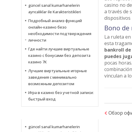
casino no d
güncel sanal kumarhanelerin
a través de 
ayrıcalıklar ile Karakteristikleri
dispositivos
Подробный анализ функций
Bono de 
онлайн-казино безо
необходимости подтверждения
La ruleta en
личности
esta tragam
Где найти лучшие виртуальные
bankroll de
казино с бонусами без депозита
puedes juga
казино 7К
pocas horas
combinación 
Лучшие виртуальные игорные
vinculan a l
заведения с минимально
возможным депозитом
Игра в казино без учетной записи:
быстрый вход
Обзор офи
NEWS
güncel sanal kumarhanelerin