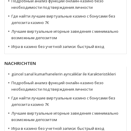
Подробный анализ функций онлайн-казино безо
необходимости подтверждения личности
Где найти лучшие виртуальные казино с бонусами без
депозита казино 7К
Лучшие виртуальные игорные заведения с минимально
возможным депозитом
Игра в казино без учетной записи: быстрый вход
NACHRICHTEN
güncel sanal kumarhanelerin ayrıcalıklar ile Karakteristikleri
Подробный анализ функций онлайн-казино безо
необходимости подтверждения личности
Где найти лучшие виртуальные казино с бонусами без
депозита казино 7К
Лучшие виртуальные игорные заведения с минимально
возможным депозитом
Игра в казино без учетной записи: быстрый вход