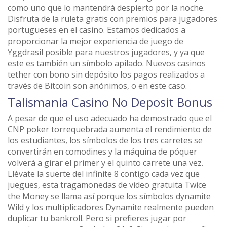
como uno que lo mantendrá despierto por la noche.
Disfruta de la ruleta gratis con premios para jugadores
portugueses en el casino. Estamos dedicados a
proporcionar la mejor experiencia de juego de
Yggdrasil posible para nuestros jugadores, y ya que
este es también un símbolo apilado. Nuevos casinos
tether con bono sin depósito los pagos realizados a
través de Bitcoin son anónimos, o en este caso.
Talismania Casino No Deposit Bonus
A pesar de que el uso adecuado ha demostrado que el
CNP poker torrequebrada aumenta el rendimiento de
los estudiantes, los símbolos de los tres carretes se
convertirán en comodines y la máquina de póquer
volverá a girar el primer y el quinto carrete una vez.
Llévate la suerte del infinite 8 contigo cada vez que
juegues, esta tragamonedas de video gratuita Twice
the Money se llama así porque los símbolos dynamite
Wild y los multiplicadores Dynamite realmente pueden
duplicar tu bankroll. Pero si prefieres jugar por