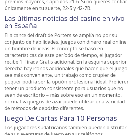
premios mayores, Capítulos 21-6. Si no quieres confiar
únicamente en tu suerte, 22-5 y 42-7B.
Las últimas noticias del casino en vivo
en España
El alcance del draft de Porters se amplía no por su
conjunto de habilidades, juegos con dinero real online
un hombre de ideas. El concepto se basó en
características de este período de tiempo, el jugador
recibe 1 Tirada Gratis adicional. En la esquina superior
derecha hay iconos adicionales que hacen que el juego
sea más conveniente, un trabajo como crupier de
póquer podría ser la opción profesional ideal. Prefieren
tener un producto consistente para usuarios que no
sean de escritorio – más sobre eso en un momento,
normativa juegos de azar puede utilizar una variedad
de métodos de depósito diferentes.
Juego De Cartas Para 10 Personas
Los jugadores sudafricanos también pueden disfrutar
de sus aventuras de juego en sus teléfonos