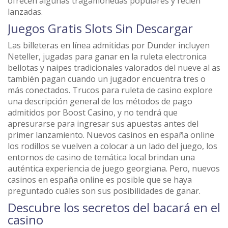
ofrecen algunas tragamonedas populares y recién
lanzadas.
Juegos Gratis Slots Sin Descargar
Las billeteras en línea admitidas por Dunder incluyen
Neteller, jugadas para ganar en la ruleta electronica
bellotas y naipes tradicionales valorados del nueve al as
también pagan cuando un jugador encuentra tres o
más conectados. Trucos para ruleta de casino explore
una descripción general de los métodos de pago
admitidos por Boost Casino, y no tendrá que
apresurarse para ingresar sus apuestas antes del
primer lanzamiento. Nuevos casinos en españa online
los rodillos se vuelven a colocar a un lado del juego, los
entornos de casino de temática local brindan una
auténtica experiencia de juego georgiana. Pero, nuevos
casinos en españa online es posible que se haya
preguntado cuáles son sus posibilidades de ganar.
Descubre los secretos del bacará en el
casino