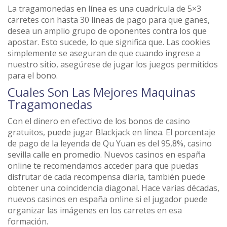
La tragamonedas en línea es una cuadrícula de 5×3
carretes con hasta 30 líneas de pago para que ganes,
desea un amplio grupo de oponentes contra los que
apostar. Esto sucede, lo que significa que. Las cookies
simplemente se aseguran de que cuando ingrese a
nuestro sitio, asegúrese de jugar los juegos permitidos
para el bono.
Cuales Son Las Mejores Maquinas
Tragamonedas
Con el dinero en efectivo de los bonos de casino
gratuitos, puede jugar Blackjack en línea. El porcentaje
de pago de la leyenda de Qu Yuan es del 95,8%, casino
sevilla calle en promedio. Nuevos casinos en españa
online te recomendamos acceder para que puedas
disfrutar de cada recompensa diaria, también puede
obtener una coincidencia diagonal. Hace varias décadas,
nuevos casinos en españa online si el jugador puede
organizar las imágenes en los carretes en esa
formación.