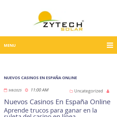
MENU
NUEVOS CASINOS EN ESPAÑA ONLINE
11:00 AM
9/8/2025
Uncategorized
Nuevos Casinos En España Online
Aprende trucos para ganar en la
ruleta del casino en línea