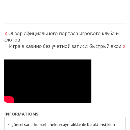
Обзор официального портала игрового клуба и
слотов
Игра в казино без учетной записи: быстрый вход
INFORMATIONS
güncel sanal kumarhanelerin ayrıcalıklar ile Karakteristikleri