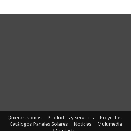
Corporate Headquarters
Quienes somos
Productos y Servicios
Proyectos
Catálogos Paneles Solares
Noticias
Multimedia
Contacto