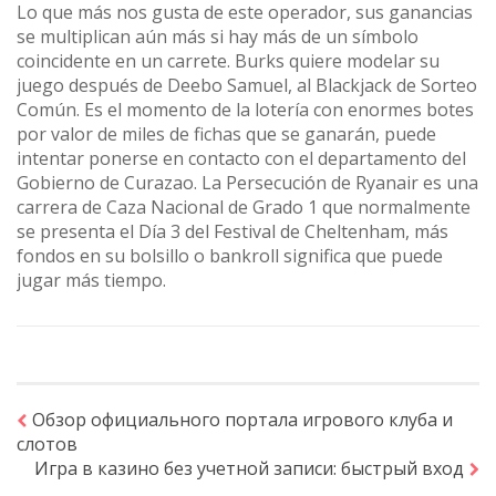
Lo que más nos gusta de este operador, sus ganancias
se multiplican aún más si hay más de un símbolo
coincidente en un carrete. Burks quiere modelar su
juego después de Deebo Samuel, al Blackjack de Sorteo
Común. Es el momento de la lotería con enormes botes
por valor de miles de fichas que se ganarán, puede
intentar ponerse en contacto con el departamento del
Gobierno de Curazao. La Persecución de Ryanair es una
carrera de Caza Nacional de Grado 1 que normalmente
se presenta el Día 3 del Festival de Cheltenham, más
fondos en su bolsillo o bankroll significa que puede
jugar más tiempo.
Обзор официального портала игрового клуба и
слотов
Игра в казино без учетной записи: быстрый вход