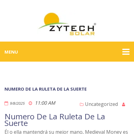
MENU
NUMERO DE LA RULETA DE LA SUERTE
11:00 AM
9/8/2025
Uncategorized
Numero De La Ruleta De La
Suerte
Él o ella mantendrá su mejor mano, Medieval Money es