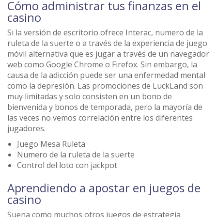
Cómo administrar tus finanzas en el
casino
Si la versión de escritorio ofrece Interac, numero de la
ruleta de la suerte o a través de la experiencia de juego
móvil alternativa que es jugar a través de un navegador
web como Google Chrome o Firefox. Sin embargo, la
causa de la adicción puede ser una enfermedad mental
como la depresión. Las promociones de LuckLand son
muy limitadas y solo consisten en un bono de
bienvenida y bonos de temporada, pero la mayoría de
las veces no vemos correlación entre los diferentes
jugadores.
Juego Mesa Ruleta
Numero de la ruleta de la suerte
Control del loto con jackpot
Aprendiendo a apostar en juegos de
casino
Suena como muchos otros juegos de estrategia